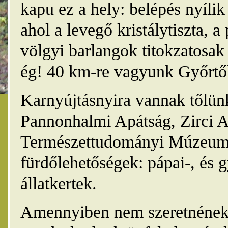
kapu ez a hely: belépés nyíli
ahol a levegő kristálytiszta, 
völgyi barlangok titokzatosak 
ég! 40 km-re vagyunk Győrtől
Karnyújtásnyira vannak tőlünk
Pannonhalmi Apátság, Zirci A
Természettudományi Múzeum,
fürdőlehetőségek: pápai-, és 
állatkertek.
Amennyiben nem szeretnének 4