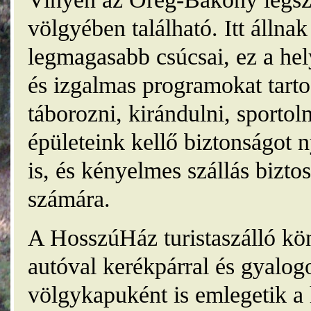
völgyében található. Itt álln
legmagasabb csúcsai, ez a he
és izgalmas programokat tarto
táborozni, kirándulni, sporto
épületeink kellő biztonságot
is, és kényelmes szállás bizt
számára.
A HosszúHáz turistaszálló kö
autóval kerékpárral és gyalog
völgykapuként is emlegetik a 