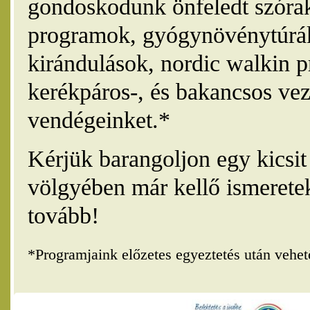
gondoskodunk önfeledt szórak
programok, gyógynövénytúrák
kirándulások, nordic walkin 
kerékpáros-, és bakancsos vez
vendégeinket.*
Kérjük barangoljon egy kicsi
völgyében már kellő ismerete
tovább!
*Programjaink előzetes egyeztetés után vehe