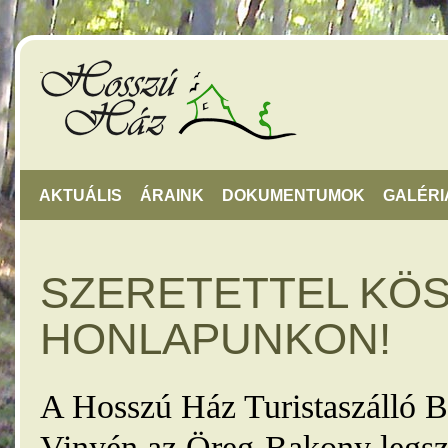
AKTUÁLIS
ÁRAINK
DOKUMENTUMOK
GALÉRI
SZERETETTEL KÖ
HONLAPUNKON!
A Hosszú Ház Turistaszálló B
Vinyén az Öreg-Bakony legsz