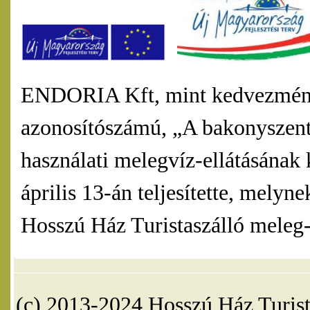
ENDORIA Kft, mint kedvezmény
azonosítószámú, „A bakonyszentl
használati melegvíz-ellátásának 
április 13-án teljesítette, mel
Hosszú Ház Turistaszálló meleg-v
(c) 2013-2024 Hosszú Ház Turist