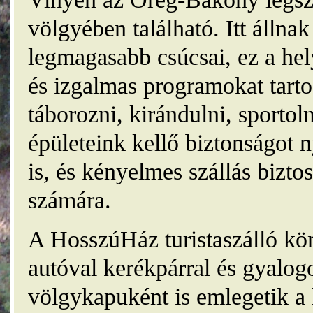
völgyében található. Itt álln
legmagasabb csúcsai, ez a he
és izgalmas programokat tarto
táborozni, kirándulni, sporto
épületeink kellő biztonságot
is, és kényelmes szállás bizt
számára.
A HosszúHáz turistaszálló kö
autóval kerékpárral és gyalog
völgykapuként is emlegetik a 