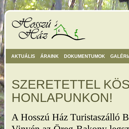
AKTUÁLIS
ÁRAINK
DOKUMENTUMOK
GALÉRI
SZERETETTEL KÖ
HONLAPUNKON!
A Hosszú Ház Turistaszálló B
Vinyén az Öreg-Bakony legsz