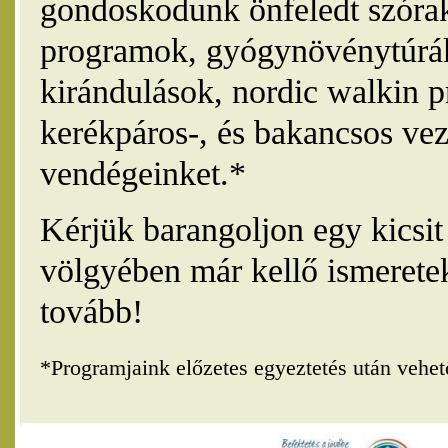
gondoskodunk önfeledt szórak
programok, gyógynövénytúrák
kirándulások, nordic walkin 
kerékpáros-, és bakancsos vez
vendégeinket.*
Kérjük barangoljon egy kicsi
völgyében már kellő ismerete
tovább!
*Programjaink előzetes egyeztetés után vehe