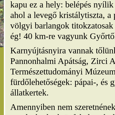
kapu ez a hely: belépés nyíli
ahol a levegő kristálytiszta, 
völgyi barlangok titokzatosak 
ég! 40 km-re vagyunk Győrtől
Karnyújtásnyira vannak tőlünk
Pannonhalmi Apátság, Zirci A
Természettudományi Múzeum,
fürdőlehetőségek: pápai-, és 
állatkertek.
Amennyiben nem szeretnének 4