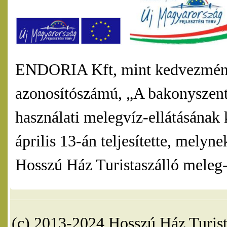
ENDORIA Kft, mint kedvezmény
azonosítószámú, „A bakonyszentl
használati melegvíz-ellátásának 
április 13-án teljesítette, mel
Hosszú Ház Turistaszálló meleg-v
(c) 2013-2024 Hosszú Ház Turist