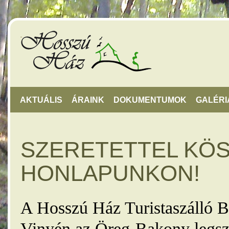
AKTUÁLIS
ÁRAINK
DOKUMENTUMOK
GALÉRI
SZERETETTEL KÖ
HONLAPUNKON!
A Hosszú Ház Turistaszálló B
Vinyén az Öreg-Bakony legsz