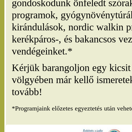
gondoskodunk önfeledt szórak
programok, gyógynövénytúrák
kirándulások, nordic walkin 
kerékpáros-, és bakancsos vez
vendégeinket.*
Kérjük barangoljon egy kicsi
völgyében már kellő ismerete
tovább!
*Programjaink előzetes egyeztetés után vehe