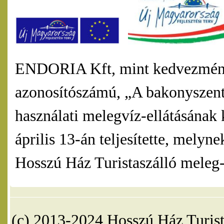
ENDORIA Kft, mint kedvezmény
azonosítószámú, „A bakonyszentl
használati melegvíz-ellátásának 
április 13-án teljesítette, mel
Hosszú Ház Turistaszálló meleg-v
(c) 2013-2024 Hosszú Ház Turist