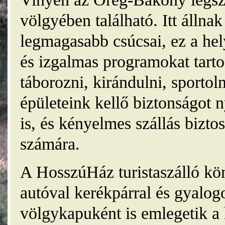
völgyében található. Itt álln
legmagasabb csúcsai, ez a he
és izgalmas programokat tarto
táborozni, kirándulni, sporto
épületeink kellő biztonságot
is, és kényelmes szállás bizt
számára.
A HosszúHáz turistaszálló kö
autóval kerékpárral és gyalog
völgykapuként is emlegetik a 