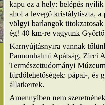
kapu ez a hely: belépés nyíli
ahol a levegő kristálytiszta, 
völgyi barlangok titokzatosak 
ég! 40 km-re vagyunk Győrtől
Karnyújtásnyira vannak tőlünk
Pannonhalmi Apátság, Zirci A
Természettudományi Múzeum,
fürdőlehetőségek: pápai-, és 
állatkertek.
Amennyiben nem szeretnének 4