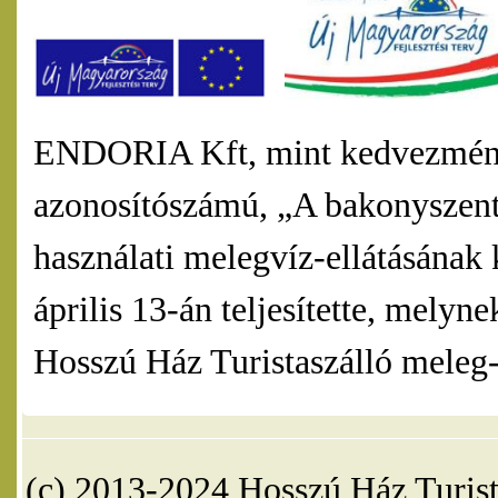
ENDORIA Kft, mint kedvezmény
azonosítószámú, „A bakonyszentl
használati melegvíz-ellátásának 
április 13-án teljesítette, mel
Hosszú Ház Turistaszálló meleg-v
(c) 2013-2024 Hosszú Ház Turist