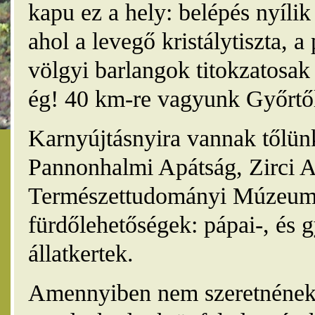
kapu ez a hely: belépés nyíli
ahol a levegő kristálytiszta, 
völgyi barlangok titokzatosak 
ég! 40 km-re vagyunk Győrtől
Karnyújtásnyira vannak tőlünk
Pannonhalmi Apátság, Zirci A
Természettudományi Múzeum,
fürdőlehetőségek: pápai-, és 
állatkertek.
Amennyiben nem szeretnének 4