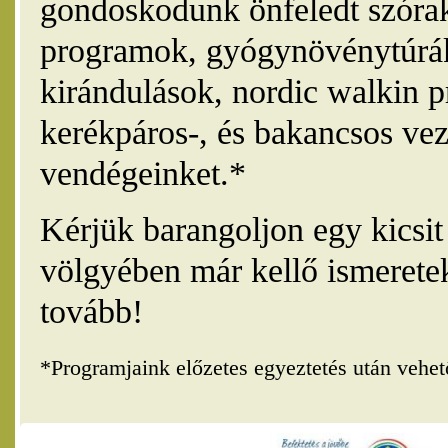
gondoskodunk önfeledt szórak
programok, gyógynövénytúrák
kirándulások, nordic walkin 
kerékpáros-, és bakancsos vez
vendégeinket.*
Kérjük barangoljon egy kicsi
völgyében már kellő ismerete
tovább!
*Programjaink előzetes egyeztetés után vehe