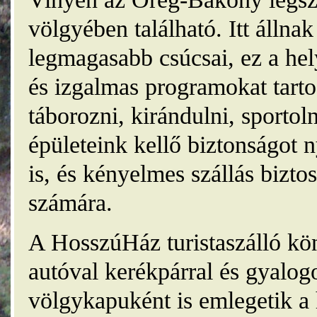
völgyében található. Itt álln
legmagasabb csúcsai, ez a he
és izgalmas programokat tarto
táborozni, kirándulni, sporto
épületeink kellő biztonságot
is, és kényelmes szállás bizt
számára.
A HosszúHáz turistaszálló kö
autóval kerékpárral és gyalog
völgykapuként is emlegetik a 