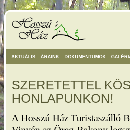
AKTUÁLIS
ÁRAINK
DOKUMENTUMOK
GALÉRI
SZERETETTEL KÖ
HONLAPUNKON!
A Hosszú Ház Turistaszálló B
Vinyén az Öreg-Bakony legsz