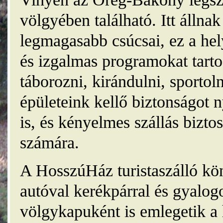
völgyében található. Itt álln
legmagasabb csúcsai, ez a he
és izgalmas programokat tarto
táborozni, kirándulni, sporto
épületeink kellő biztonságot
is, és kényelmes szállás bizt
számára.
A HosszúHáz turistaszálló kö
autóval kerékpárral és gyalog
völgykapuként is emlegetik a 