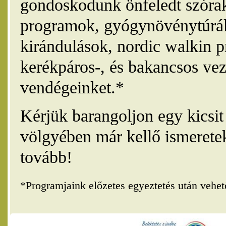
gondoskodunk önfeledt szórak
programok, gyógynövénytúrák
kirándulások, nordic walkin 
kerékpáros-, és bakancsos vez
vendégeinket.*
Kérjük barangoljon egy kicsi
völgyében már kellő ismerete
tovább!
*Programjaink előzetes egyeztetés után vehe