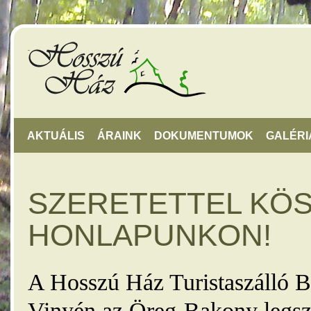
AKTUÁLIS
ÁRAINK
DOKUMENTUMOK
GALÉRI
SZERETETTEL KÖ
HONLAPUNKON!
A Hosszú Ház Turistaszálló B
Vinyén az Öreg-Bakony legsz