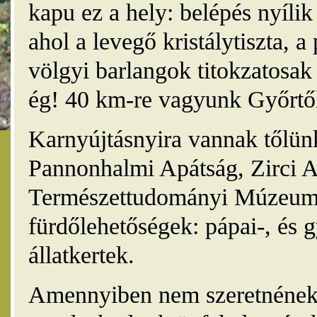
kapu ez a hely: belépés nyíli
ahol a levegő kristálytiszta, 
völgyi barlangok titokzatosak 
ég! 40 km-re vagyunk Győrtől
Karnyújtásnyira vannak tőlünk
Pannonhalmi Apátság, Zirci A
Természettudományi Múzeum,
fürdőlehetőségek: pápai-, és 
állatkertek.
Amennyiben nem szeretnének 4