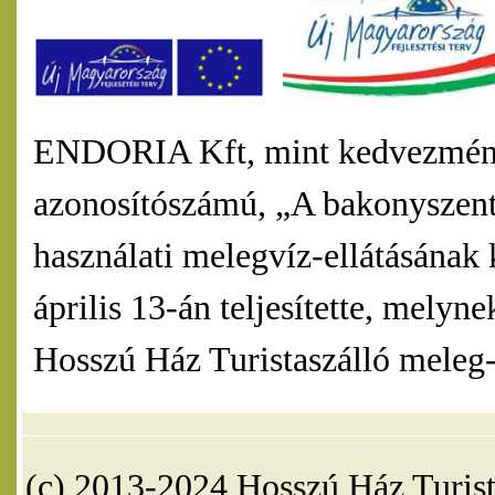
ENDORIA Kft, mint kedvezmény
azonosítószámú, „A bakonyszentl
használati melegvíz-ellátásának 
április 13-án teljesítette, mel
Hosszú Ház Turistaszálló meleg-v
(c) 2013-2024 Hosszú Ház Turist