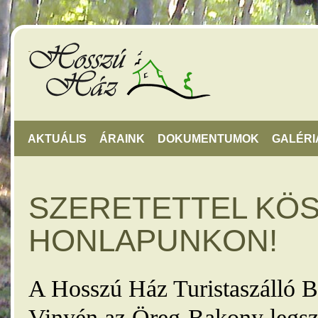
AKTUÁLIS
ÁRAINK
DOKUMENTUMOK
GALÉRI
SZERETETTEL KÖ
HONLAPUNKON!
A Hosszú Ház Turistaszálló B
Vinyén az Öreg-Bakony legsz