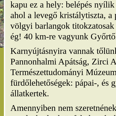
kapu ez a hely: belépés nyíli
ahol a levegő kristálytiszta, 
völgyi barlangok titokzatosak 
ég! 40 km-re vagyunk Győrtől
Karnyújtásnyira vannak tőlünk
Pannonhalmi Apátság, Zirci A
Természettudományi Múzeum,
fürdőlehetőségek: pápai-, és 
állatkertek.
Amennyiben nem szeretnének 4