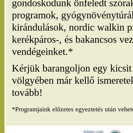
gondoskodunk önfeledt szórak
programok, gyógynövénytúrák
kirándulások, nordic walkin 
kerékpáros-, és bakancsos vez
vendégeinket.*
Kérjük barangoljon egy kicsi
völgyében már kellő ismerete
tovább!
*Programjaink előzetes egyeztetés után vehe