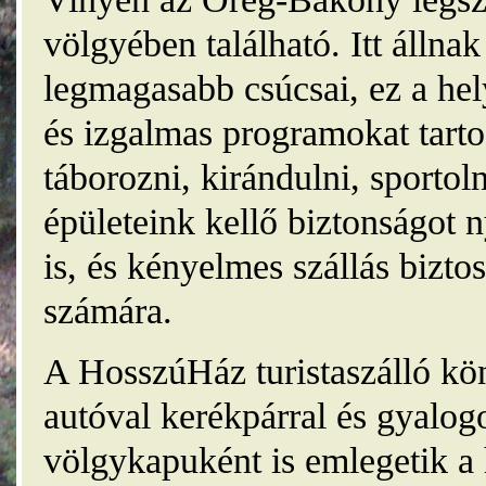
völgyében található. Itt álln
legmagasabb csúcsai, ez a he
és izgalmas programokat tarto
táborozni, kirándulni, sporto
épületeink kellő biztonságot
is, és kényelmes szállás bizt
számára.
A HosszúHáz turistaszálló kö
autóval kerékpárral és gyalog
völgykapuként is emlegetik a 