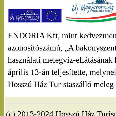
ENDORIA Kft, mint kedvezmény
azonosítószámú, „A bakonyszentl
használati melegvíz-ellátásának 
április 13-án teljesítette, mel
Hosszú Ház Turistaszálló meleg-v
(c) 2013-2024 Hosszú Ház Turist