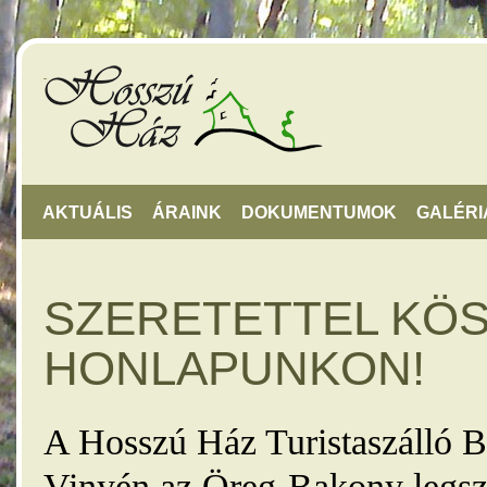
AKTUÁLIS
ÁRAINK
DOKUMENTUMOK
GALÉRI
SZERETETTEL KÖ
HONLAPUNKON!
A Hosszú Ház Turistaszálló B
Vinyén az Öreg-Bakony legsz