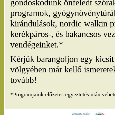
gondoskodunk önfeledt szórak
programok, gyógynövénytúrák
kirándulások, nordic walkin 
kerékpáros-, és bakancsos vez
vendégeinket.*
Kérjük barangoljon egy kicsi
völgyében már kellő ismerete
tovább!
*Programjaink előzetes egyeztetés után vehe