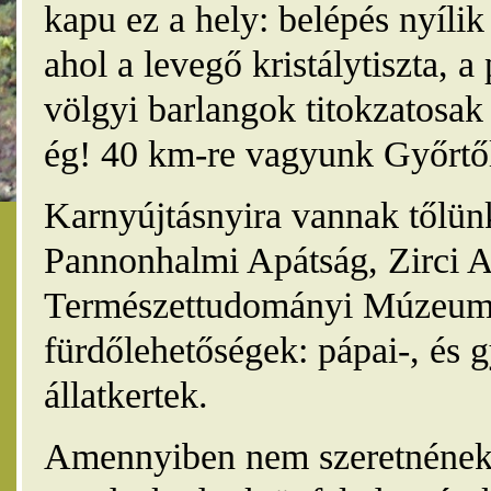
kapu ez a hely: belépés nyíli
ahol a levegő kristálytiszta, 
völgyi barlangok titokzatosak 
ég! 40 km-re vagyunk Győrtől
Karnyújtásnyira vannak tőlünk
Pannonhalmi Apátság, Zirci A
Természettudományi Múzeum,
fürdőlehetőségek: pápai-, és 
állatkertek.
Amennyiben nem szeretnének 4