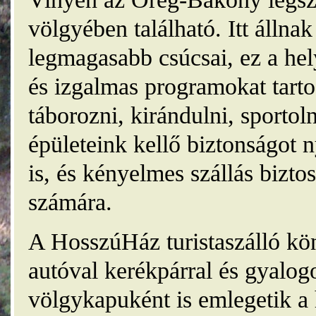
völgyében található. Itt álln
legmagasabb csúcsai, ez a he
és izgalmas programokat tarto
táborozni, kirándulni, sporto
épületeink kellő biztonságot
is, és kényelmes szállás bizt
számára.
A HosszúHáz turistaszálló kö
autóval kerékpárral és gyalog
völgykapuként is emlegetik a 