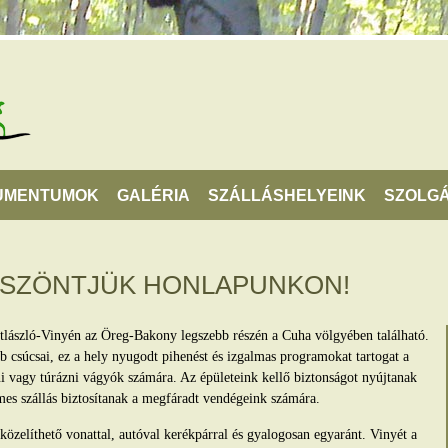
UMENTUMOK
GALÉRIA
SZÁLLÁSHELYEINK
SZOLGÁ
ÖSZÖNTJÜK HONLAPUNKON!
tlászló-Vinyén az Öreg-Bakony legszebb részén a Cuha völgyében található.
 csúcsai, ez a hely nyugodt pihenést és izgalmas programokat tartogat a
lni vagy túrázni vágyók számára. Az épületeink kellő biztonságot nyújtanak
mes szállás biztosítanak a megfáradt vendégeink számára.
zelíthető vonattal, autóval kerékpárral és gyalogosan egyaránt. Vinyét a