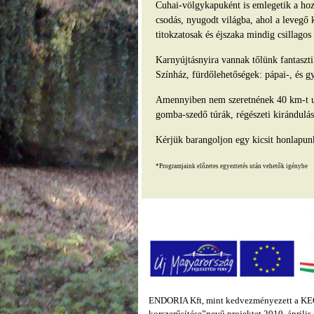
Cuhai-völgykapuként is emlegetik a hozz
csodás, nyugodt világba, ahol a levegő 
titokzatosak és éjszaka mindig csillago
Karnyújtásnyira vannak tőlünk fantasz
Színház, fürdőlehetőségek: pápai-, és g
Amennyiben nem szeretnének 40 km-t ut
gomba-szedő túrák, régészeti kirándulás
Kérjük barangoljon egy kicsit honlapun
*Programjaink előzetes egyeztetés után vehetők igénybe
ENDORIA Kft, mint kedvezményezett a KEOP
korszerűsítése”nevű projektet 2010. áprili