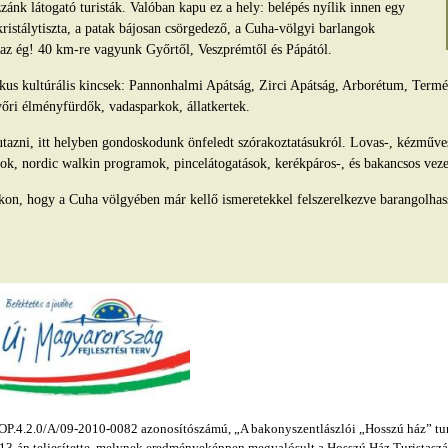
ánk látogató turisták. Valóban kapu ez a hely: belépés nyílik innen egy
kristálytiszta, a patak bájosan csörgedező, a Cuha-völgyi barlangok
s az ég! 40 km-re vagyunk Győrtől, Veszprémtől és Pápától.
tikus kultúrális kincsek: Pannonhalmi Apátság, Zirci Apátság, Arborétum, Ter
yőri élményfürdők, vadasparkok, állatkertek.
azni, itt helyben gondoskodunk önfeledt szórakoztatásukról. Lovas-, kézműv
ok, nordic walkin programok, pincelátogatások, kerékpáros-, és bakancsos veze
kon, hogy a Cuha völgyében már kellő ismeretekkel felszerelkezve barangolhas
.4.2.0/A/09-2010-0082 azonosítószámú, „A bakonyszentlászlói „Hosszú ház” turis
s 13-án teljesítette, melynek eredményeképpen megvalósult a Hosszú Ház Turistaszál