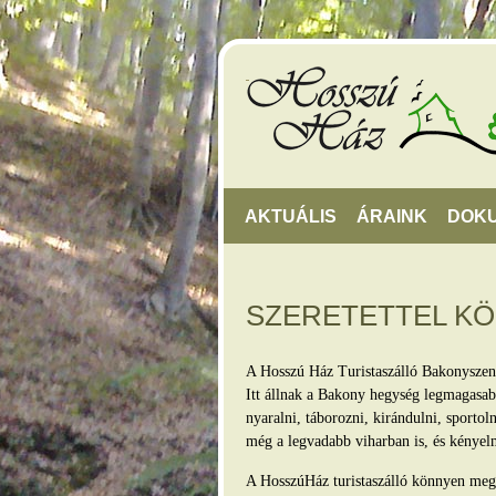
AKTUÁLIS
ÁRAINK
DOK
SZERETETTEL K
A Hosszú Ház Turistaszálló Bakonyszen
Itt állnak a Bakony hegység legmagasabb
nyaralni, táborozni, kirándulni, sporto
még a legvadabb viharban is, és kényel
A HosszúHáz turistaszálló könnyen megkö