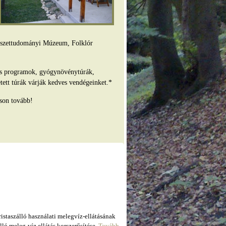
mészettudományi Múzeum, Folklór
es programok, gyógynövénytúrák,
tett túrák várják kedves vendégeinket.*
son tovább!
taszálló használati melegvíz-ellátásának
ló meleg-víz ellátás korszerűsítése.
Tovább