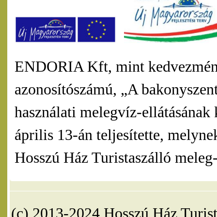
ENDORIA Kft, mint kedvezmény
azonosítószámú, „A bakonyszentl
használati melegvíz-ellátásának 
április 13-án teljesítette, mel
Hosszú Ház Turistaszálló meleg-v
(c) 2013-2024 Hosszú Ház Turist