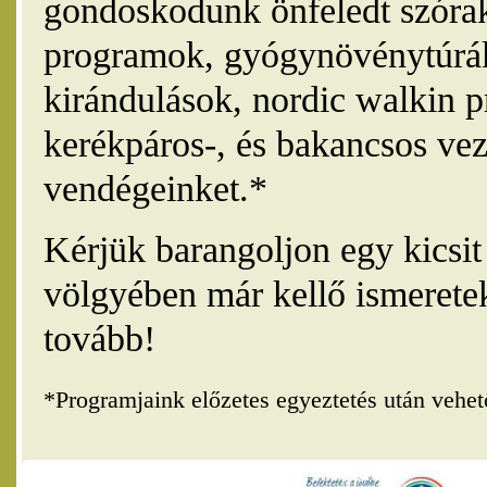
gondoskodunk önfeledt szórak
programok, gyógynövénytúrák
kirándulások, nordic walkin 
kerékpáros-, és bakancsos vez
vendégeinket.*
Kérjük barangoljon egy kicsi
völgyében már kellő ismerete
tovább!
*Programjaink előzetes egyeztetés után vehe