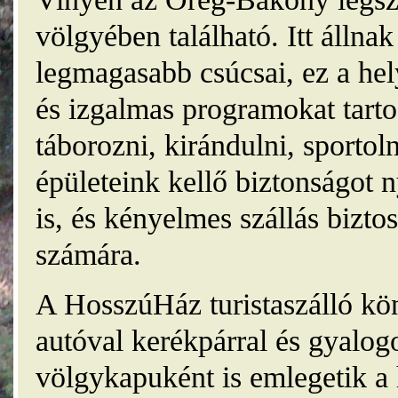
völgyében található. Itt álln
legmagasabb csúcsai, ez a he
és izgalmas programokat tarto
táborozni, kirándulni, sporto
épületeink kellő biztonságot
is, és kényelmes szállás bizt
számára.
A HosszúHáz turistaszálló kö
autóval kerékpárral és gyalog
völgykapuként is emlegetik a 