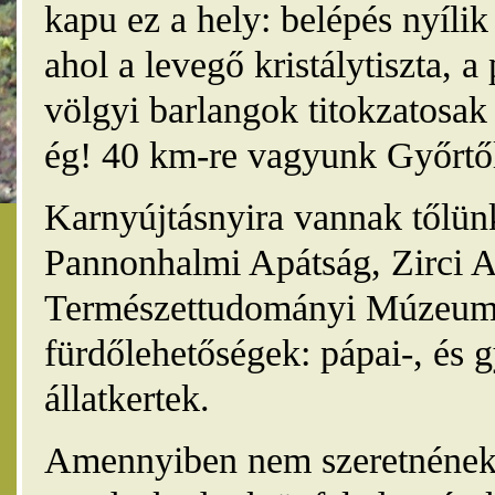
kapu ez a hely: belépés nyíli
ahol a levegő kristálytiszta, 
völgyi barlangok titokzatosak 
ég! 40 km-re vagyunk Győrtől
Karnyújtásnyira vannak tőlünk
Pannonhalmi Apátság, Zirci A
Természettudományi Múzeum,
fürdőlehetőségek: pápai-, és 
állatkertek.
Amennyiben nem szeretnének 4