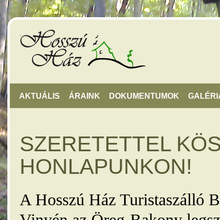
AKTUÁLIS
ÁRAINK
DOKUMENTUMOK
GALÉRI
SZERETETTEL KÖ
HONLAPUNKON!
A Hosszú Ház Turistaszálló B
Vinyén az Öreg-Bakony legsz