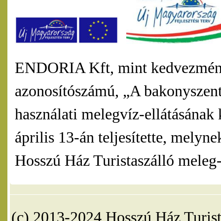
ENDORIA Kft, mint kedvezmény
azonosítószámú, „A bakonyszentl
használati melegvíz-ellátásának 
április 13-án teljesítette, mel
Hosszú Ház Turistaszálló meleg-v
(c) 2013-2024 Hosszú Ház Turist