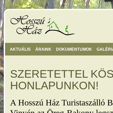
AKTUÁLIS
ÁRAINK
DOKUMENTUMOK
GALÉRI
SZERETETTEL KÖ
HONLAPUNKON!
A Hosszú Ház Turistaszálló B
Vinyén az Öreg-Bakony legsz