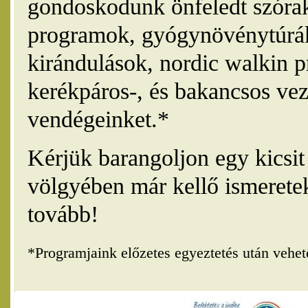
gondoskodunk önfeledt szórak
programok, gyógynövénytúrák
kirándulások, nordic walkin 
kerékpáros-, és bakancsos vez
vendégeinket.*
Kérjük barangoljon egy kicsi
völgyében már kellő ismerete
tovább!
*Programjaink előzetes egyeztetés után vehe