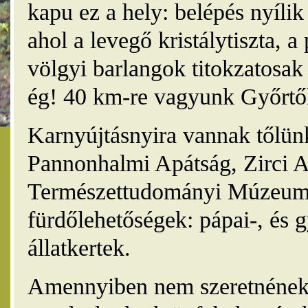
kapu ez a hely: belépés nyíli
ahol a levegő kristálytiszta, 
völgyi barlangok titokzatosak 
ég! 40 km-re vagyunk Győrtől
Karnyújtásnyira vannak tőlünk
Pannonhalmi Apátság, Zirci A
Természettudományi Múzeum,
fürdőlehetőségek: pápai-, és 
állatkertek.
Amennyiben nem szeretnének 4