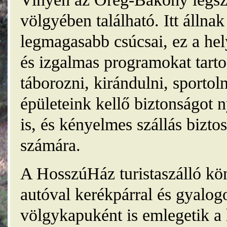
völgyében található. Itt álln
legmagasabb csúcsai, ez a he
és izgalmas programokat tarto
táborozni, kirándulni, sporto
épületeink kellő biztonságot
is, és kényelmes szállás bizt
számára.
A HosszúHáz turistaszálló kö
autóval kerékpárral és gyalog
völgykapuként is emlegetik a 