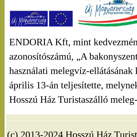
ENDORIA Kft, mint kedvezmény
azonosítószámú, „A bakonyszentl
használati melegvíz-ellátásának 
április 13-án teljesítette, mel
Hosszú Ház Turistaszálló meleg-v
(c) 2013-2024 Hosszú Ház Turist