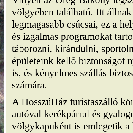
völgyében található. Itt álln
legmagasabb csúcsai, ez a he
és izgalmas programokat tarto
táborozni, kirándulni, sporto
épületeink kellő biztonságot
is, és kényelmes szállás bizt
számára.
A HosszúHáz turistaszálló kö
autóval kerékpárral és gyalog
völgykapuként is emlegetik a 