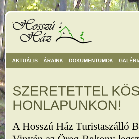
AKTUÁLIS
ÁRAINK
DOKUMENTUMOK
GALÉRI
SZERETETTEL KÖ
HONLAPUNKON!
A Hosszú Ház Turistaszálló B
Vinyén az Öreg-Bakony legsz