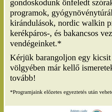
gondoskodunk önfeledt szórak
programok, gyógynövénytúrák
kirándulások, nordic walkin 
kerékpáros-, és bakancsos vez
vendégeinket.*
Kérjük barangoljon egy kicsi
völgyében már kellő ismerete
tovább!
*Programjaink előzetes egyeztetés után vehe