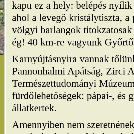
kapu ez a hely: belépés nyíli
ahol a levegő kristálytiszta, 
völgyi barlangok titokzatosak 
ég! 40 km-re vagyunk Győrtől
Karnyújtásnyira vannak tőlünk
Pannonhalmi Apátság, Zirci A
Természettudományi Múzeum,
fürdőlehetőségek: pápai-, és 
állatkertek.
Amennyiben nem szeretnének 4