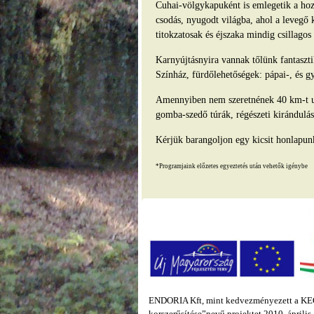
Cuhai-völgykapuként is emlegetik a hozz
csodás, nyugodt világba, ahol a levegő 
titokzatosak és éjszaka mindig csillago
Karnyújtásnyira vannak tőlünk fantasz
Színház, fürdőlehetőségek: pápai-, és g
Amennyiben nem szeretnének 40 km-t ut
gomba-szedő túrák, régészeti kirándulás
Kérjük barangoljon egy kicsit honlapun
*Programjaink előzetes egyeztetés után vehetők igénybe
ENDORIA Kft, mint kedvezményezett a KEOP
korszerűsítése”nevű projektet 2010. áprili