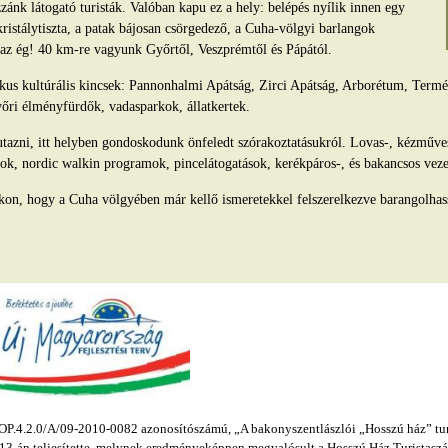
ánk látogató turisták. Valóban kapu ez a hely: belépés nyílik innen egy
kristálytiszta, a patak bájosan csörgedező, a Cuha-völgyi barlangok
s az ég! 40 km-re vagyunk Győrtől, Veszprémtől és Pápától.
tikus kultúrális kincsek: Pannonhalmi Apátság, Zirci Apátság, Arborétum, Ter
yőri élményfürdők, vadasparkok, állatkertek.
azni, itt helyben gondoskodunk önfeledt szórakoztatásukról. Lovas-, kézműv
ok, nordic walkin programok, pincelátogatások, kerékpáros-, és bakancsos veze
kon, hogy a Cuha völgyében már kellő ismeretekkel felszerelkezve barangolhas
.4.2.0/A/09-2010-0082 azonosítószámú, „A bakonyszentlászlói „Hosszú ház” turis
s 13-án teljesítette, melynek eredményeképpen megvalósult a Hosszú Ház Turistaszál