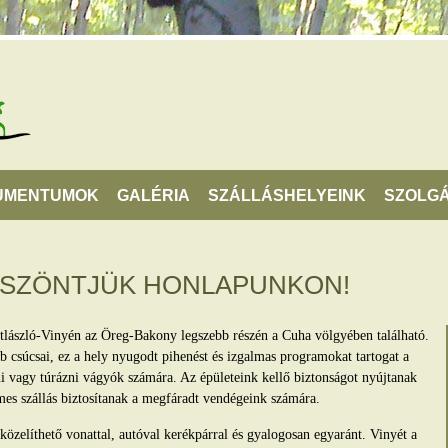
UMENTUMOK
GALÉRIA
SZÁLLÁSHELYEINK
SZOLGÁ
ÖSZÖNTJÜK HONLAPUNKON!
tlászló-Vinyén az Öreg-Bakony legszebb részén a Cuha völgyében található.
 csúcsai, ez a hely nyugodt pihenést és izgalmas programokat tartogat a
lni vagy túrázni vágyók számára. Az épületeink kellő biztonságot nyújtanak
mes szállás biztosítanak a megfáradt vendégeink számára.
zelíthető vonattal, autóval kerékpárral és gyalogosan egyaránt. Vinyét a