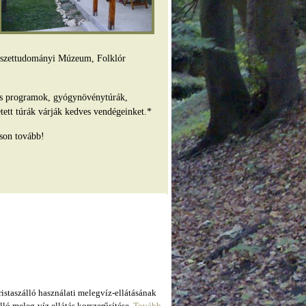
mészettudományi Múzeum, Folklór
es programok, gyógynövénytúrák,
tett túrák várják kedves vendégeinket.*
son tovább!
taszálló használati melegvíz-ellátásának
ló meleg-víz ellátás korszerűsítése.
Tovább