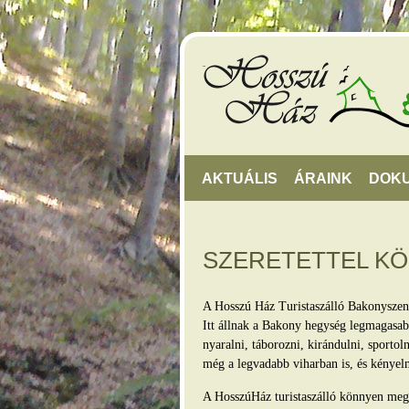
AKTUÁLIS
ÁRAINK
DOK
SZERETETTEL K
A Hosszú Ház Turistaszálló Bakonyszen
Itt állnak a Bakony hegység legmagasabb
nyaralni, táborozni, kirándulni, sporto
még a legvadabb viharban is, és kényel
A HosszúHáz turistaszálló könnyen megkö