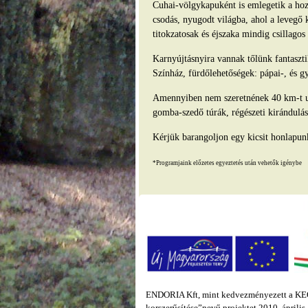
Cuhai-völgykapuként is emlegetik a hozz
csodás, nyugodt világba, ahol a levegő 
titokzatosak és éjszaka mindig csillago
Karnyújtásnyira vannak tőlünk fantasz
Színház, fürdőlehetőségek: pápai-, és g
Amennyiben nem szeretnének 40 km-t ut
gomba-szedő túrák, régészeti kirándulás
Kérjük barangoljon egy kicsit honlapun
*Programjaink előzetes egyeztetés után vehetők igénybe
ENDORIA Kft, mint kedvezményezett a KEOP
korszerűsítése”nevű projektet 2010. áprili