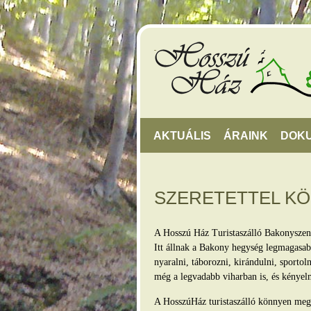
AKTUÁLIS
ÁRAINK
DOK
SZERETETTEL K
A Hosszú Ház Turistaszálló Bakonyszen
Itt állnak a Bakony hegység legmagasabb
nyaralni, táborozni, kirándulni, sporto
még a legvadabb viharban is, és kényel
A HosszúHáz turistaszálló könnyen megkö