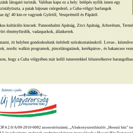
ánk látogató turisták. Valóban kapu ez a hely: belépés nyílik innen egy
kristálytiszta, a patak bájosan csörgedező, a Cuha-völgyi barlangok
s az ég! 40 km-re vagyunk Győrtől, Veszprémtől és Pápától.
tikus kultúrális kincsek: Pannonhalmi Apátság, Zirci Apátság, Arborétum, Ter
yőri élményfürdők, vadasparkok, állatkertek.
azni, itt helyben gondoskodunk önfeledt szórakoztatásukról. Lovas-, kézműv
ok, nordic walkin programok, pincelátogatások, kerékpáros-, és bakancsos veze
kon, hogy a Cuha völgyében már kellő ismeretekkel felszerelkezve barangolhas
.4.2.0/A/09-2010-0082 azonosítószámú, „A bakonyszentlászlói „Hosszú ház” turis
s 13-án teljesítette, melynek eredményeképpen megvalósult a Hosszú Ház Turistaszál