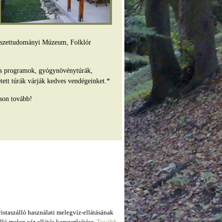
mészettudományi Múzeum, Folklór
es programok, gyógynövénytúrák,
tett túrák várják kedves vendégeinket.*
son tovább!
taszálló használati melegvíz-ellátásának
ló meleg-víz ellátás korszerűsítése.
Tovább