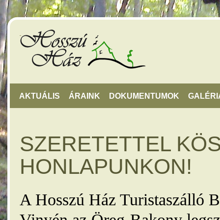
AKTUÁLIS
ÁRAINK
DOKUMENTUMOK
GALÉRI
SZERETETTEL KÖ
HONLAPUNKON!
A Hosszú Ház Turistaszálló B
Vinyén az Öreg-Bakony legsz