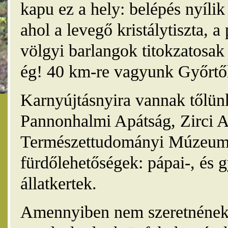
kapu ez a hely: belépés nyíli
ahol a levegő kristálytiszta, 
völgyi barlangok titokzatosak 
ég! 40 km-re vagyunk Győrtől
Karnyújtásnyira vannak tőlünk
Pannonhalmi Apátság, Zirci A
Természettudományi Múzeum,
fürdőlehetőségek: pápai-, és 
állatkertek.
Amennyiben nem szeretnének 4