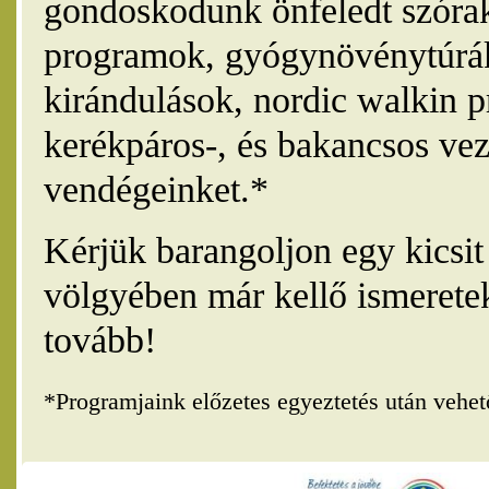
gondoskodunk önfeledt szórak
programok, gyógynövénytúrák
kirándulások, nordic walkin 
kerékpáros-, és bakancsos vez
vendégeinket.*
Kérjük barangoljon egy kicsi
völgyében már kellő ismerete
tovább!
*Programjaink előzetes egyeztetés után vehe