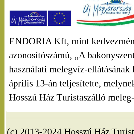
ENDORIA Kft, mint kedvezmény
azonosítószámú, „A bakonyszentl
használati melegvíz-ellátásának 
április 13-án teljesítette, mel
Hosszú Ház Turistaszálló meleg-v
(c) 2013-2024 Hosszú Ház Turist