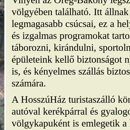
völgyében található. Itt álln
legmagasabb csúcsai, ez a he
és izgalmas programokat tarto
táborozni, kirándulni, sporto
épületeink kellő biztonságot
is, és kényelmes szállás bizt
számára.
A HosszúHáz turistaszálló kö
autóval kerékpárral és gyalog
völgykapuként is emlegetik a 