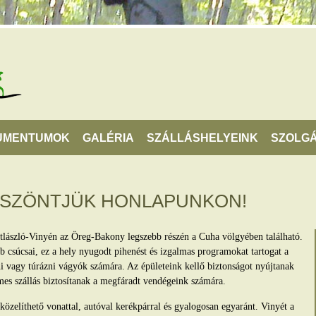
UMENTUMOK
GALÉRIA
SZÁLLÁSHELYEINK
SZOLGÁ
ÖSZÖNTJÜK HONLAPUNKON!
tlászló-Vinyén az Öreg-Bakony legszebb részén a Cuha völgyében található.
 csúcsai, ez a hely nyugodt pihenést és izgalmas programokat tartogat a
lni vagy túrázni vágyók számára. Az épületeink kellő biztonságot nyújtanak
mes szállás biztosítanak a megfáradt vendégeink számára.
zelíthető vonattal, autóval kerékpárral és gyalogosan egyaránt. Vinyét a