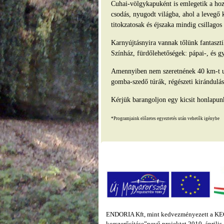
Cuhai-völgykapuként is emlegetik a hozz
csodás, nyugodt világba, ahol a levegő 
titokzatosak és éjszaka mindig csillago
Karnyújtásnyira vannak tőlünk fantasz
Színház, fürdőlehetőségek: pápai-, és g
Amennyiben nem szeretnének 40 km-t ut
gomba-szedő túrák, régészeti kirándulás
Kérjük barangoljon egy kicsit honlapun
*Programjaink előzetes egyeztetés után vehetők igénybe
ENDORIA Kft, mint kedvezményezett a KEOP
korszerűsítése”nevű projektet 2010. áprili