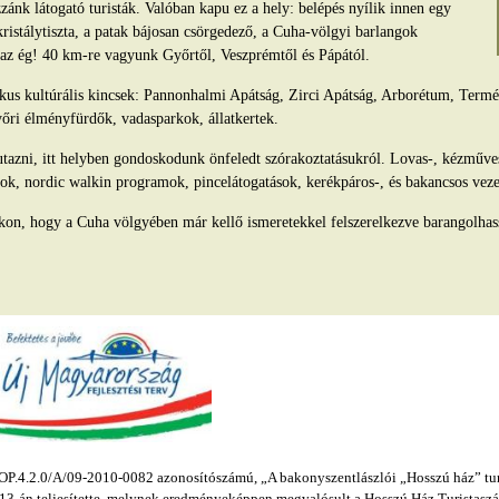
ánk látogató turisták. Valóban kapu ez a hely: belépés nyílik innen egy
kristálytiszta, a patak bájosan csörgedező, a Cuha-völgyi barlangok
s az ég! 40 km-re vagyunk Győrtől, Veszprémtől és Pápától.
tikus kultúrális kincsek: Pannonhalmi Apátság, Zirci Apátság, Arborétum, Ter
yőri élményfürdők, vadasparkok, állatkertek.
azni, itt helyben gondoskodunk önfeledt szórakoztatásukról. Lovas-, kézműv
ok, nordic walkin programok, pincelátogatások, kerékpáros-, és bakancsos veze
kon, hogy a Cuha völgyében már kellő ismeretekkel felszerelkezve barangolhas
.4.2.0/A/09-2010-0082 azonosítószámú, „A bakonyszentlászlói „Hosszú ház” turis
s 13-án teljesítette, melynek eredményeképpen megvalósult a Hosszú Ház Turistaszál