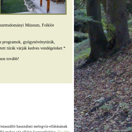
mészettudományi Múzeum, Folklór
es programok, gyógynövénytúrák,
tett túrák várják kedves vendégeinket.*
son tovább!
taszálló használati melegvíz-ellátásának
ló meleg-víz ellátás korszerűsítése.
Tovább