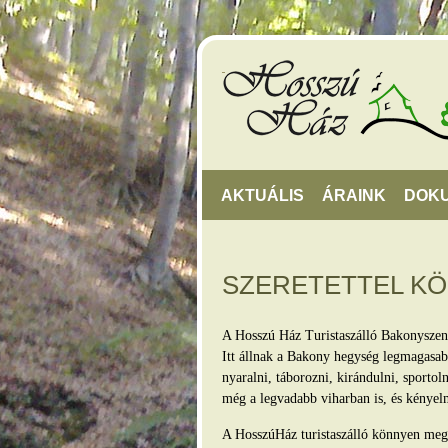
AKTUÁLIS
ÁRAINK
DOK
SZERETETTEL K
A Hosszú Ház Turistaszálló Bakonyszen
Itt állnak a Bakony hegység legmagasabb
nyaralni, táborozni, kirándulni, sporto
még a legvadabb viharban is, és kényel
A HosszúHáz turistaszálló könnyen megkö