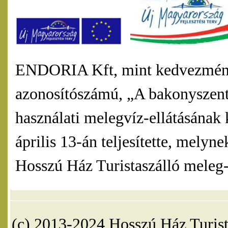
ENDORIA Kft, mint kedvezmény
azonosítószámú, „A bakonyszentl
használati melegvíz-ellátásának 
április 13-án teljesítette, mel
Hosszú Ház Turistaszálló meleg-v
(c) 2013-2024 Hosszú Ház Turist