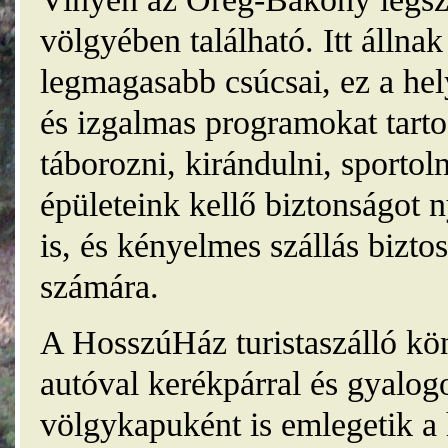
völgyében található. Itt álln
legmagasabb csúcsai, ez a he
és izgalmas programokat tarto
táborozni, kirándulni, sporto
épületeink kellő biztonságot
is, és kényelmes szállás bizt
számára.
A HosszúHáz turistaszálló kö
autóval kerékpárral és gyalog
völgykapuként is emlegetik a 