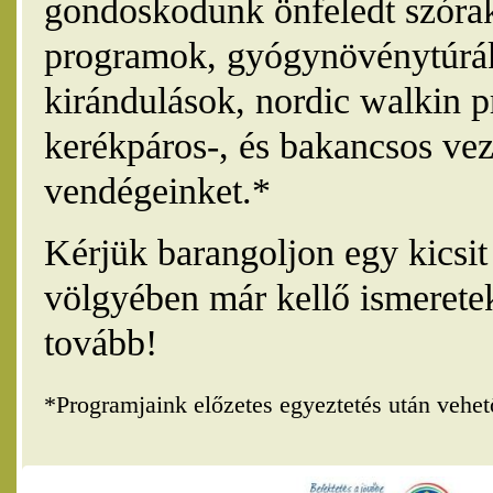
gondoskodunk önfeledt szórak
programok, gyógynövénytúrák
kirándulások, nordic walkin 
kerékpáros-, és bakancsos vez
vendégeinket.*
Kérjük barangoljon egy kicsi
völgyében már kellő ismerete
tovább!
*Programjaink előzetes egyeztetés után vehe