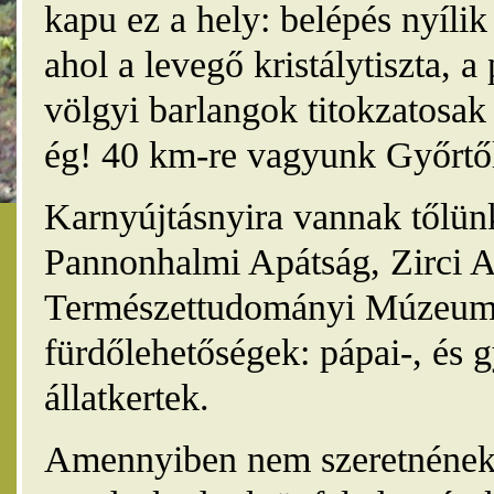
kapu ez a hely: belépés nyíli
ahol a levegő kristálytiszta, 
völgyi barlangok titokzatosak 
ég! 40 km-re vagyunk Győrtől
Karnyújtásnyira vannak tőlünk
Pannonhalmi Apátság, Zirci A
Természettudományi Múzeum,
fürdőlehetőségek: pápai-, és 
állatkertek.
Amennyiben nem szeretnének 4