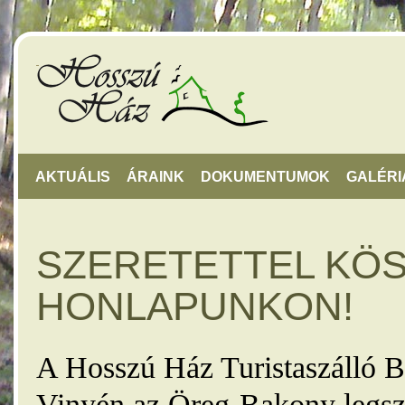
AKTUÁLIS
ÁRAINK
DOKUMENTUMOK
GALÉRI
SZERETETTEL KÖ
HONLAPUNKON!
A Hosszú Ház Turistaszálló B
Vinyén az Öreg-Bakony legsz