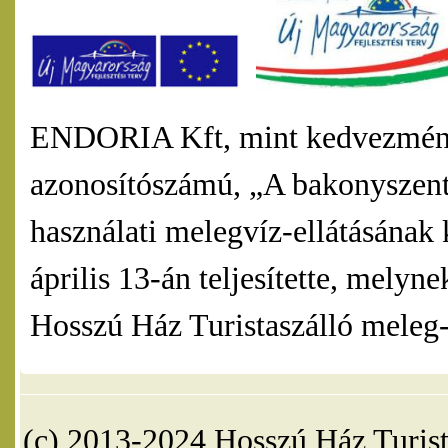
ENDORIA Kft, mint kedvezmény
azonosítószámú, „A bakonyszentl
használati melegvíz-ellátásának 
április 13-án teljesítette, mel
Hosszú Ház Turistaszálló meleg-v
(c) 2013-2024 Hosszú Ház Turist