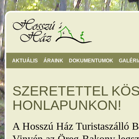
AKTUÁLIS
ÁRAINK
DOKUMENTUMOK
GALÉRI
SZERETETTEL KÖ
HONLAPUNKON!
A Hosszú Ház Turistaszálló B
Vinyén az Öreg-Bakony legsz