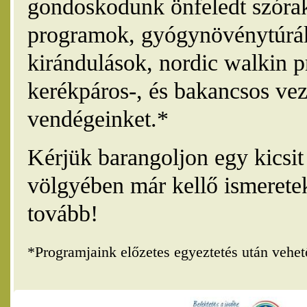
gondoskodunk önfeledt szórak
programok, gyógynövénytúrák
kirándulások, nordic walkin 
kerékpáros-, és bakancsos vez
vendégeinket.*
Kérjük barangoljon egy kicsi
völgyében már kellő ismerete
tovább!
*Programjaink előzetes egyeztetés után vehe