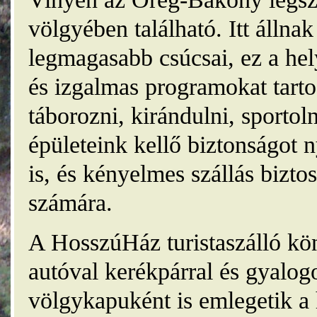
völgyében található. Itt álln
legmagasabb csúcsai, ez a he
és izgalmas programokat tarto
táborozni, kirándulni, sporto
épületeink kellő biztonságot
is, és kényelmes szállás bizt
számára.
A HosszúHáz turistaszálló kö
autóval kerékpárral és gyalog
völgykapuként is emlegetik a 