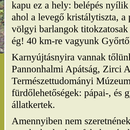
kapu ez a hely: belépés nyíli
ahol a levegő kristálytiszta, 
völgyi barlangok titokzatosak 
ég! 40 km-re vagyunk Győrtől
Karnyújtásnyira vannak tőlünk
Pannonhalmi Apátság, Zirci A
Természettudományi Múzeum,
fürdőlehetőségek: pápai-, és 
állatkertek.
Amennyiben nem szeretnének 4