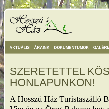
AKTUÁLIS
ÁRAINK
DOKUMENTUMOK
GALÉRI
SZERETETTEL KÖ
HONLAPUNKON!
A Hosszú Ház Turistaszálló B
Vinyén az Öreg-Bakony legsz