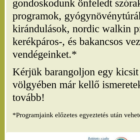
gondoskodunk önfeledt szórak
programok, gyógynövénytúrák
kirándulások, nordic walkin 
kerékpáros-, és bakancsos vez
vendégeinket.*
Kérjük barangoljon egy kicsi
völgyében már kellő ismerete
tovább!
*Programjaink előzetes egyeztetés után vehe