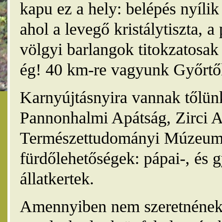
kapu ez a hely: belépés nyíli
ahol a levegő kristálytiszta, 
völgyi barlangok titokzatosak 
ég! 40 km-re vagyunk Győrtől
Karnyújtásnyira vannak tőlünk
Pannonhalmi Apátság, Zirci A
Természettudományi Múzeum,
fürdőlehetőségek: pápai-, és 
állatkertek.
Amennyiben nem szeretnének 4