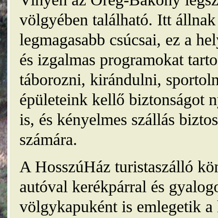
völgyében található. Itt álln
legmagasabb csúcsai, ez a he
és izgalmas programokat tarto
táborozni, kirándulni, sporto
épületeink kellő biztonságot
is, és kényelmes szállás bizt
számára.
A HosszúHáz turistaszálló kö
autóval kerékpárral és gyalog
völgykapuként is emlegetik a 