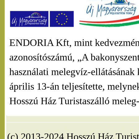
ENDORIA Kft, mint kedvezmény
azonosítószámú, „A bakonyszentl
használati melegvíz-ellátásának 
április 13-án teljesítette, mel
Hosszú Ház Turistaszálló meleg-v
(c) 2013-2024 Hosszú Ház Turist