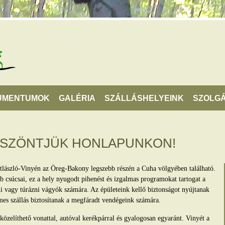
UMENTUMOK
GALÉRIA
SZÁLLÁSHELYEINK
SZOLGÁ
ÖSZÖNTJÜK HONLAPUNKON!
tlászló-Vinyén az Öreg-Bakony legszebb részén a Cuha völgyében található.
 csúcsai, ez a hely nyugodt pihenést és izgalmas programokat tartogat a
lni vagy túrázni vágyók számára. Az épületeink kellő biztonságot nyújtanak
mes szállás biztosítanak a megfáradt vendégeink számára.
zelíthető vonattal, autóval kerékpárral és gyalogosan egyaránt. Vinyét a