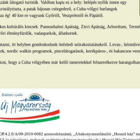
ánk látogató turisták. Valóban kapu ez a hely: belépés nyílik innen egy
kristálytiszta, a patak bájosan csörgedező, a Cuha-völgyi barlangok
s az ég! 40 km-re vagyunk Győrtől, Veszprémtől és Pápától.
tikus kultúrális kincsek: Pannonhalmi Apátság, Zirci Apátság, Arborétum, Ter
yőri élményfürdők, vadasparkok, állatkertek.
azni, itt helyben gondoskodunk önfeledt szórakoztatásukról. Lovas-, kézműv
ok, nordic walkin programok, pincelátogatások, kerékpáros-, és bakancsos veze
kon, hogy a Cuha völgyében már kellő ismeretekkel felszerelkezve barangolhas
.4.2.0/A/09-2010-0082 azonosítószámú, „A bakonyszentlászlói „Hosszú ház” turis
s 13-án teljesítette, melynek eredményeképpen megvalósult a Hosszú Ház Turistaszál