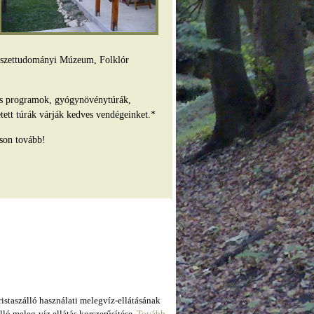
mészettudományi Múzeum, Folklór
es programok, gyógynövénytúrák,
tett túrák várják kedves vendégeinket.*
son tovább!
taszálló használati melegvíz-ellátásának
ló meleg-víz ellátás korszerűsítése.
Tovább