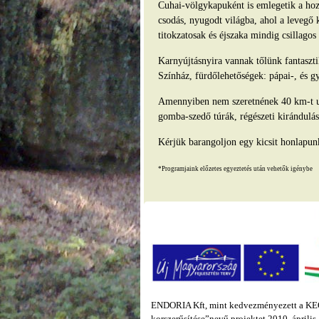
Cuhai-völgykapuként is emlegetik a hozz
csodás, nyugodt világba, ahol a levegő 
titokzatosak és éjszaka mindig csillago
Karnyújtásnyira vannak tőlünk fantasz
Színház, fürdőlehetőségek: pápai-, és g
Amennyiben nem szeretnének 40 km-t ut
gomba-szedő túrák, régészeti kirándulás
Kérjük barangoljon egy kicsit honlapun
*Programjaink előzetes egyeztetés után vehetők igénybe
ENDORIA Kft, mint kedvezményezett a KEOP
korszerűsítése”nevű projektet 2010. áprili