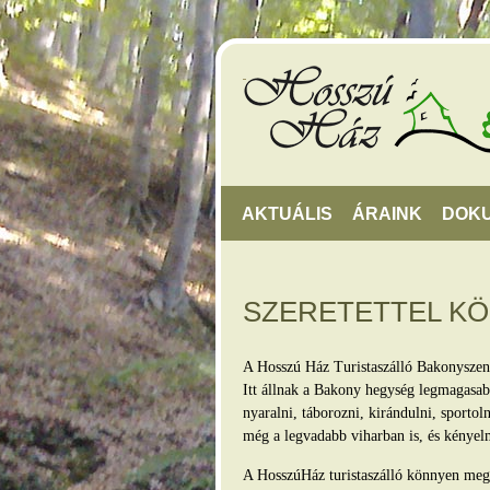
AKTUÁLIS
ÁRAINK
DOK
SZERETETTEL K
A Hosszú Ház Turistaszálló Bakonyszen
Itt állnak a Bakony hegység legmagasabb
nyaralni, táborozni, kirándulni, sporto
még a legvadabb viharban is, és kényel
A HosszúHáz turistaszálló könnyen megkö