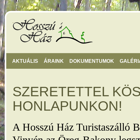
AKTUÁLIS
ÁRAINK
DOKUMENTUMOK
GALÉRI
SZERETETTEL KÖ
HONLAPUNKON!
A Hosszú Ház Turistaszálló B
Vinyén az Öreg-Bakony legsz