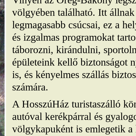
völgyében található. Itt álln
legmagasabb csúcsai, ez a he
és izgalmas programokat tarto
táborozni, kirándulni, sporto
épületeink kellő biztonságot
is, és kényelmes szállás bizt
számára.
A HosszúHáz turistaszálló kö
autóval kerékpárral és gyalog
völgykapuként is emlegetik a 