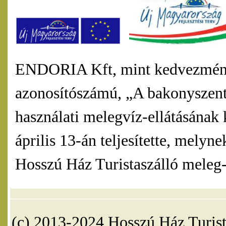
ENDORIA Kft, mint kedvezmény
azonosítószámú, „A bakonyszentl
használati melegvíz-ellátásának 
április 13-án teljesítette, mel
Hosszú Ház Turistaszálló meleg-v
(c) 2013-2024 Hosszú Ház Turist