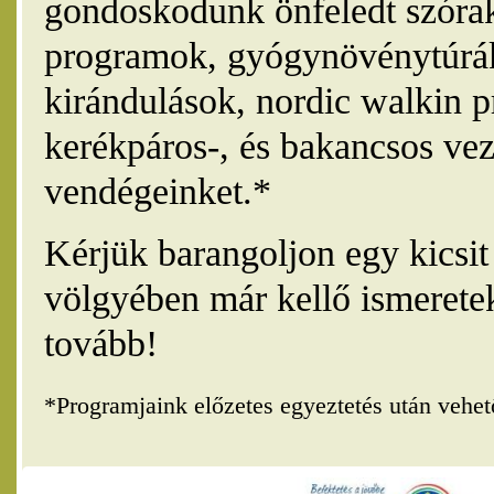
gondoskodunk önfeledt szórak
programok, gyógynövénytúrák
kirándulások, nordic walkin 
kerékpáros-, és bakancsos vez
vendégeinket.*
Kérjük barangoljon egy kicsi
völgyében már kellő ismerete
tovább!
*Programjaink előzetes egyeztetés után vehe