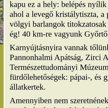
kapu ez a hely: belépés nyíli
ahol a levegő kristálytiszta, 
völgyi barlangok titokzatosak 
ég! 40 km-re vagyunk Győrtől
Karnyújtásnyira vannak tőlünk
Pannonhalmi Apátság, Zirci A
Természettudományi Múzeum,
fürdőlehetőségek: pápai-, és 
állatkertek.
Amennyiben nem szeretnének 4