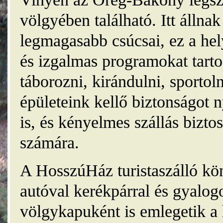
völgyében található. Itt álln
legmagasabb csúcsai, ez a he
és izgalmas programokat tarto
táborozni, kirándulni, sporto
épületeink kellő biztonságot
is, és kényelmes szállás bizt
számára.
A HosszúHáz turistaszálló kö
autóval kerékpárral és gyalog
völgykapuként is emlegetik a 