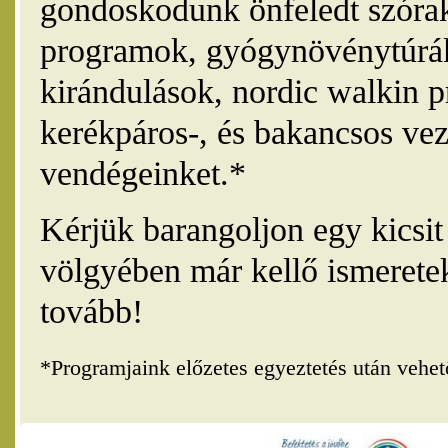
gondoskodunk önfeledt szórak
programok, gyógynövénytúrák
kirándulások, nordic walkin 
kerékpáros-, és bakancsos vez
vendégeinket.*
Kérjük barangoljon egy kicsi
völgyében már kellő ismerete
tovább!
*Programjaink előzetes egyeztetés után vehe