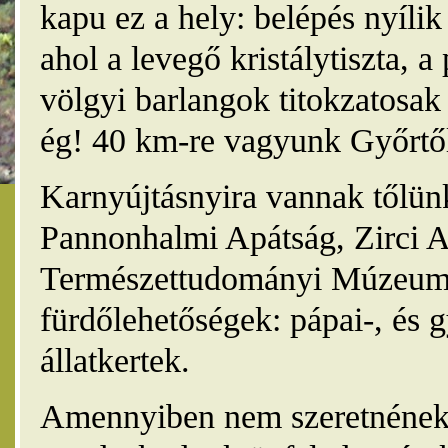
kapu ez a hely: belépés nyíli
ahol a levegő kristálytiszta, 
völgyi barlangok titokzatosak 
ég! 40 km-re vagyunk Győrtől
Karnyújtásnyira vannak tőlünk
Pannonhalmi Apátság, Zirci A
Természettudományi Múzeum,
fürdőlehetőségek: pápai-, és 
állatkertek.
Amennyiben nem szeretnének 4