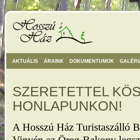
AKTUÁLIS
ÁRAINK
DOKUMENTUMOK
GALÉRI
SZERETETTEL KÖ
HONLAPUNKON!
A Hosszú Ház Turistaszálló B
Vinyén az Öreg-Bakony legsz