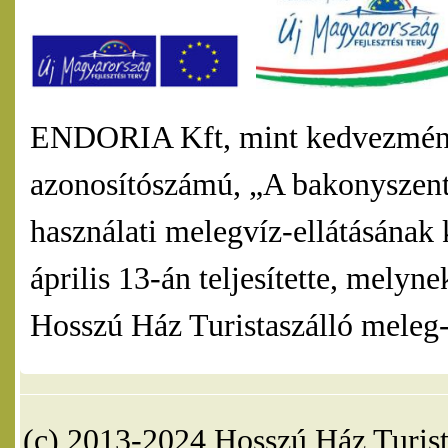
ENDORIA Kft, mint kedvezmény
azonosítószámú, „A bakonyszentl
használati melegvíz-ellátásának 
április 13-án teljesítette, mel
Hosszú Ház Turistaszálló meleg-v
(c) 2013-2024 Hosszú Ház Turist