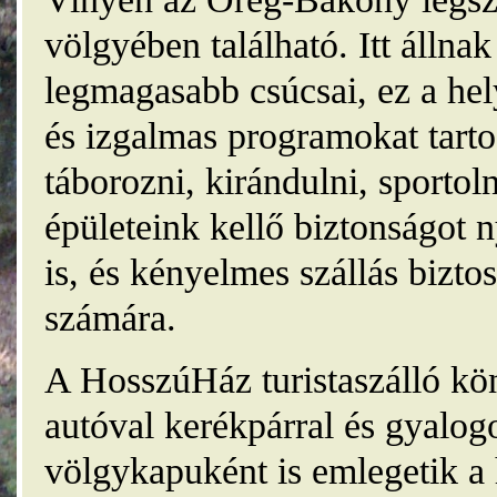
völgyében található. Itt álln
legmagasabb csúcsai, ez a he
és izgalmas programokat tarto
táborozni, kirándulni, sporto
épületeink kellő biztonságot
is, és kényelmes szállás bizt
számára.
A HosszúHáz turistaszálló kö
autóval kerékpárral és gyalog
völgykapuként is emlegetik a 