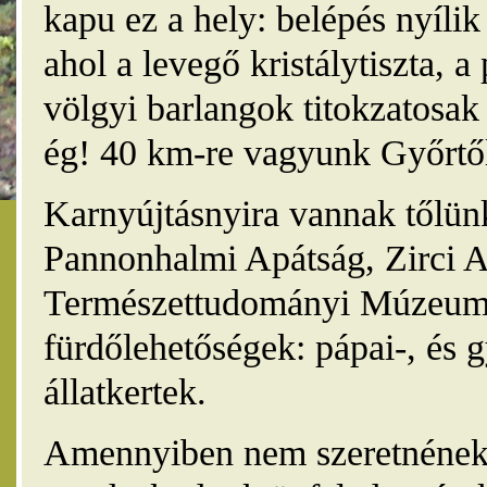
kapu ez a hely: belépés nyíli
ahol a levegő kristálytiszta, 
völgyi barlangok titokzatosak 
ég! 40 km-re vagyunk Győrtől
Karnyújtásnyira vannak tőlünk
Pannonhalmi Apátság, Zirci A
Természettudományi Múzeum,
fürdőlehetőségek: pápai-, és 
állatkertek.
Amennyiben nem szeretnének 4