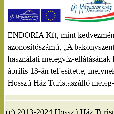
ENDORIA Kft, mint kedvezmény
azonosítószámú, „A bakonyszentl
használati melegvíz-ellátásának 
április 13-án teljesítette, mel
Hosszú Ház Turistaszálló meleg-v
(c) 2013-2024 Hosszú Ház Turist