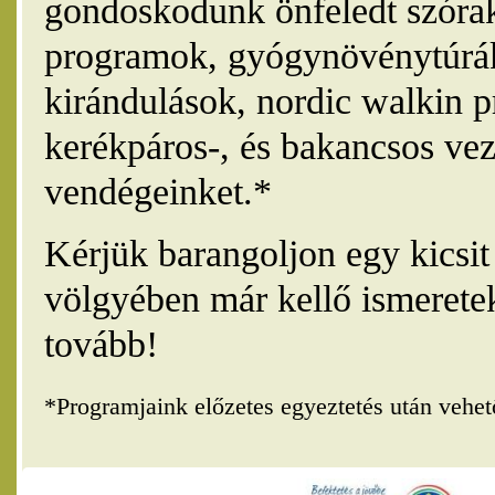
gondoskodunk önfeledt szórak
programok, gyógynövénytúrák
kirándulások, nordic walkin 
kerékpáros-, és bakancsos vez
vendégeinket.*
Kérjük barangoljon egy kicsi
völgyében már kellő ismerete
tovább!
*Programjaink előzetes egyeztetés után vehe