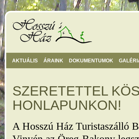
AKTUÁLIS
ÁRAINK
DOKUMENTUMOK
GALÉRI
SZERETETTEL KÖ
HONLAPUNKON!
A Hosszú Ház Turistaszálló B
Vinyén az Öreg-Bakony legsz