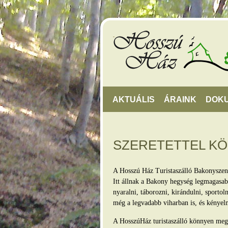
AKTUÁLIS
ÁRAINK
DOK
SZERETETTEL K
A Hosszú Ház Turistaszálló Bakonyszen
Itt állnak a Bakony hegység legmagasabb
nyaralni, táborozni, kirándulni, sporto
még a legvadabb viharban is, és kényel
A HosszúHáz turistaszálló könnyen megkö