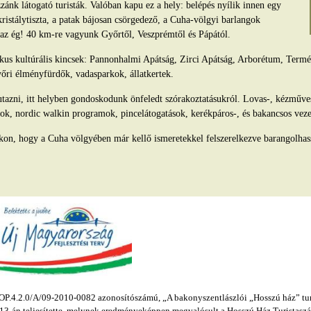
ánk látogató turisták. Valóban kapu ez a hely: belépés nyílik innen egy
kristálytiszta, a patak bájosan csörgedező, a Cuha-völgyi barlangok
s az ég! 40 km-re vagyunk Győrtől, Veszprémtől és Pápától.
tikus kultúrális kincsek: Pannonhalmi Apátság, Zirci Apátság, Arborétum, Ter
yőri élményfürdők, vadasparkok, állatkertek.
azni, itt helyben gondoskodunk önfeledt szórakoztatásukról. Lovas-, kézműv
ok, nordic walkin programok, pincelátogatások, kerékpáros-, és bakancsos veze
kon, hogy a Cuha völgyében már kellő ismeretekkel felszerelkezve barangolhas
.4.2.0/A/09-2010-0082 azonosítószámú, „A bakonyszentlászlói „Hosszú ház” turis
s 13-án teljesítette, melynek eredményeképpen megvalósult a Hosszú Ház Turistaszál