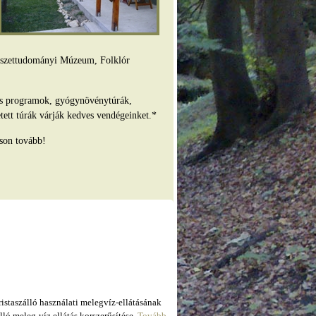
mészettudományi Múzeum, Folklór
es programok, gyógynövénytúrák,
tett túrák várják kedves vendégeinket.*
son tovább!
taszálló használati melegvíz-ellátásának
ló meleg-víz ellátás korszerűsítése.
Tovább