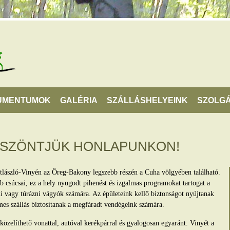
UMENTUMOK
GALÉRIA
SZÁLLÁSHELYEINK
SZOLGÁ
ÖSZÖNTJÜK HONLAPUNKON!
tlászló-Vinyén az Öreg-Bakony legszebb részén a Cuha völgyében található.
 csúcsai, ez a hely nyugodt pihenést és izgalmas programokat tartogat a
lni vagy túrázni vágyók számára. Az épületeink kellő biztonságot nyújtanak
mes szállás biztosítanak a megfáradt vendégeink számára.
zelíthető vonattal, autóval kerékpárral és gyalogosan egyaránt. Vinyét a