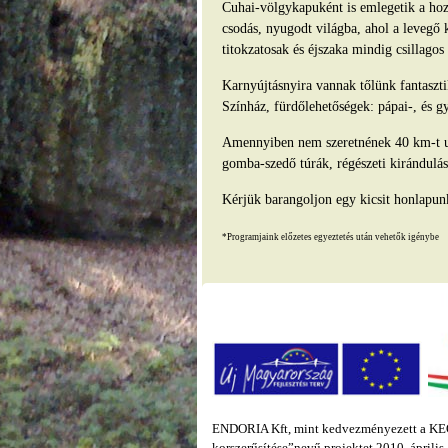
Cuhai-völgykapuként is emlegetik a hozz
csodás, nyugodt világba, ahol a levegő 
titokzatosak és éjszaka mindig csillago
Karnyújtásnyira vannak tőlünk fantasz
Színház, fürdőlehetőségek: pápai-, és g
Amennyiben nem szeretnének 40 km-t ut
gomba-szedő túrák, régészeti kirándulás
Kérjük barangoljon egy kicsit honlapun
*Programjaink előzetes egyeztetés után vehetők igénybe
ENDORIA Kft, mint kedvezményezett a KEOP
korszerűsítése”nevű projektet 2010. áprili