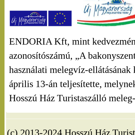
ENDORIA Kft, mint kedvezmény
azonosítószámú, „A bakonyszentl
használati melegvíz-ellátásának 
április 13-án teljesítette, mel
Hosszú Ház Turistaszálló meleg-v
(c) 2013-2024 Hosszú Ház Turist