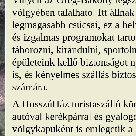
völgyében található. Itt álln
legmagasabb csúcsai, ez a he
és izgalmas programokat tarto
táborozni, kirándulni, sporto
épületeink kellő biztonságot
is, és kényelmes szállás bizt
számára.
A HosszúHáz turistaszálló kö
autóval kerékpárral és gyalog
völgykapuként is emlegetik a 