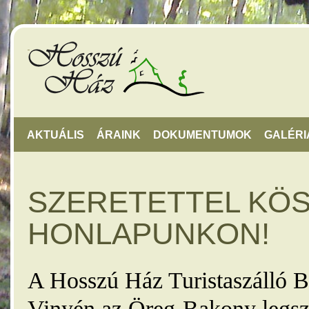
AKTUÁLIS
ÁRAINK
DOKUMENTUMOK
GALÉRI
SZERETETTEL KÖ
HONLAPUNKON!
A Hosszú Ház Turistaszálló B
Vinyén az Öreg-Bakony legsz