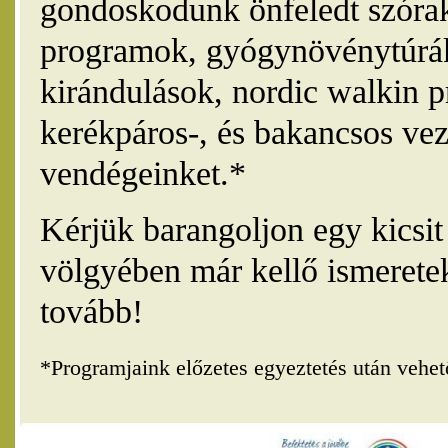
gondoskodunk önfeledt szórak
programok, gyógynövénytúrák
kirándulások, nordic walkin 
kerékpáros-, és bakancsos vez
vendégeinket.*
Kérjük barangoljon egy kicsi
völgyében már kellő ismerete
tovább!
*Programjaink előzetes egyeztetés után vehe