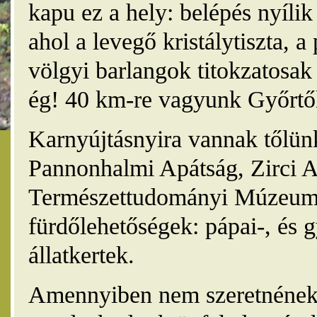
kapu ez a hely: belépés nyíli
ahol a levegő kristálytiszta, 
völgyi barlangok titokzatosak 
ég! 40 km-re vagyunk Győrtől
Karnyújtásnyira vannak tőlünk
Pannonhalmi Apátság, Zirci A
Természettudományi Múzeum,
fürdőlehetőségek: pápai-, és 
állatkertek.
Amennyiben nem szeretnének 4