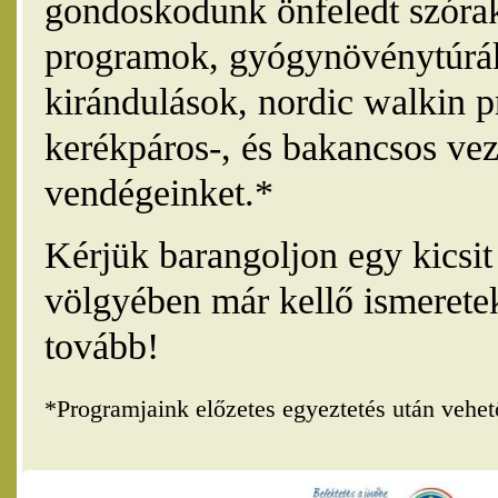
gondoskodunk önfeledt szórak
programok, gyógynövénytúrák
kirándulások, nordic walkin 
kerékpáros-, és bakancsos vez
vendégeinket.*
Kérjük barangoljon egy kicsi
völgyében már kellő ismerete
tovább!
*Programjaink előzetes egyeztetés után vehe