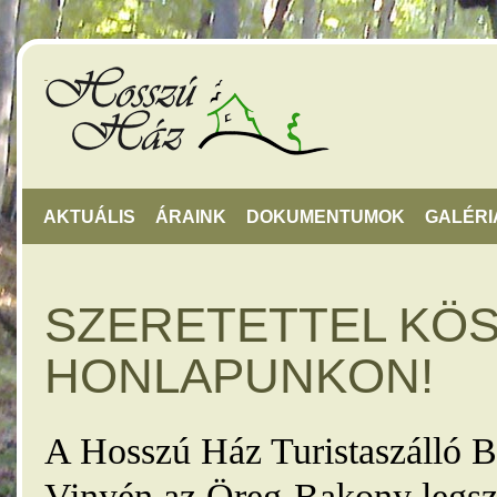
AKTUÁLIS
ÁRAINK
DOKUMENTUMOK
GALÉRI
SZERETETTEL KÖ
HONLAPUNKON!
A Hosszú Ház Turistaszálló B
Vinyén az Öreg-Bakony legsz