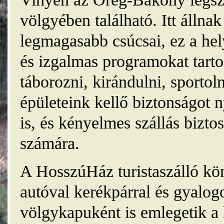
völgyében található. Itt álln
legmagasabb csúcsai, ez a he
és izgalmas programokat tarto
táborozni, kirándulni, sporto
épületeink kellő biztonságot
is, és kényelmes szállás bizt
számára.
A HosszúHáz turistaszálló kö
autóval kerékpárral és gyalog
völgykapuként is emlegetik a 