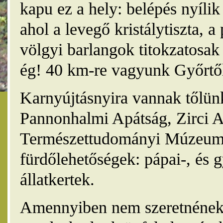
kapu ez a hely: belépés nyíli
ahol a levegő kristálytiszta, 
völgyi barlangok titokzatosak 
ég! 40 km-re vagyunk Győrtől
Karnyújtásnyira vannak tőlünk
Pannonhalmi Apátság, Zirci A
Természettudományi Múzeum,
fürdőlehetőségek: pápai-, és 
állatkertek.
Amennyiben nem szeretnének 4