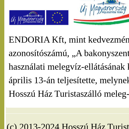
ENDORIA Kft, mint kedvezmény
azonosítószámú, „A bakonyszentl
használati melegvíz-ellátásának 
április 13-án teljesítette, mel
Hosszú Ház Turistaszálló meleg-v
(c) 2013-2024 Hosszú Ház Turist