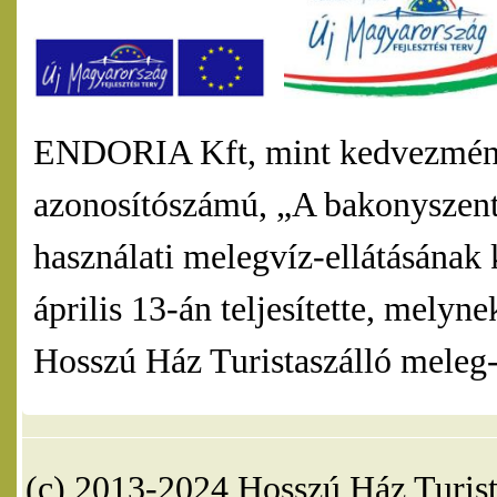
ENDORIA Kft, mint kedvezmény
azonosítószámú, „A bakonyszentl
használati melegvíz-ellátásának 
április 13-án teljesítette, mel
Hosszú Ház Turistaszálló meleg-v
(c) 2013-2024 Hosszú Ház Turist