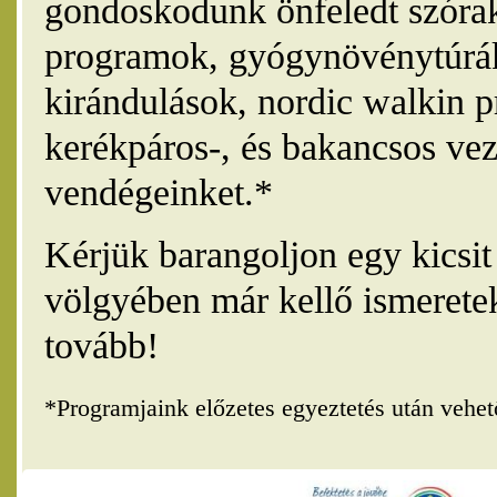
gondoskodunk önfeledt szórak
programok, gyógynövénytúrák
kirándulások, nordic walkin 
kerékpáros-, és bakancsos vez
vendégeinket.*
Kérjük barangoljon egy kicsi
völgyében már kellő ismerete
tovább!
*Programjaink előzetes egyeztetés után vehe