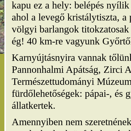
kapu ez a hely: belépés nyíli
ahol a levegő kristálytiszta, 
völgyi barlangok titokzatosak 
ég! 40 km-re vagyunk Győrtől
Karnyújtásnyira vannak tőlünk
Pannonhalmi Apátság, Zirci A
Természettudományi Múzeum,
fürdőlehetőségek: pápai-, és 
állatkertek.
Amennyiben nem szeretnének 4