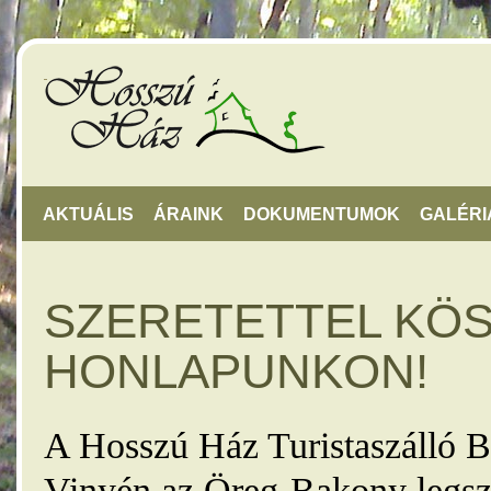
AKTUÁLIS
ÁRAINK
DOKUMENTUMOK
GALÉRI
SZERETETTEL KÖ
HONLAPUNKON!
A Hosszú Ház Turistaszálló B
Vinyén az Öreg-Bakony legsz