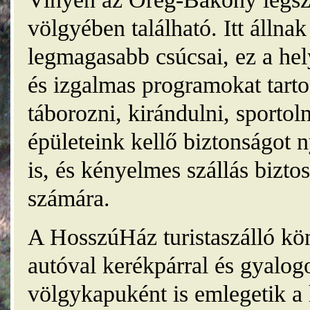
völgyében található. Itt álln
legmagasabb csúcsai, ez a he
és izgalmas programokat tarto
táborozni, kirándulni, sporto
épületeink kellő biztonságot
is, és kényelmes szállás bizt
számára.
A HosszúHáz turistaszálló kö
autóval kerékpárral és gyalog
völgykapuként is emlegetik a 