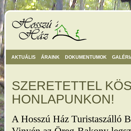
AKTUÁLIS
ÁRAINK
DOKUMENTUMOK
GALÉRI
SZERETETTEL KÖ
HONLAPUNKON!
A Hosszú Ház Turistaszálló B
Vinyén az Öreg-Bakony legsz