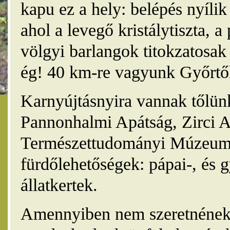
kapu ez a hely: belépés nyíli
ahol a levegő kristálytiszta, 
völgyi barlangok titokzatosak 
ég! 40 km-re vagyunk Győrtől
Karnyújtásnyira vannak tőlünk
Pannonhalmi Apátság, Zirci A
Természettudományi Múzeum,
fürdőlehetőségek: pápai-, és 
állatkertek.
Amennyiben nem szeretnének 4