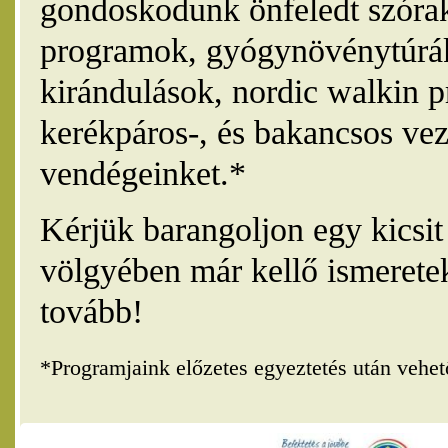
gondoskodunk önfeledt szórak
programok, gyógynövénytúrák
kirándulások, nordic walkin 
kerékpáros-, és bakancsos vez
vendégeinket.*
Kérjük barangoljon egy kicsi
völgyében már kellő ismerete
tovább!
*Programjaink előzetes egyeztetés után vehe