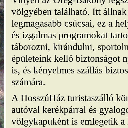
völgyében található. Itt álln
legmagasabb csúcsai, ez a he
és izgalmas programokat tarto
táborozni, kirándulni, sporto
épületeink kellő biztonságot
is, és kényelmes szállás bizt
számára.
A HosszúHáz turistaszálló kö
autóval kerékpárral és gyalog
völgykapuként is emlegetik a 