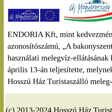
ENDORIA Kft, mint kedvezmény
azonosítószámú, „A bakonyszentl
használati melegvíz-ellátásának 
április 13-án teljesítette, mel
Hosszú Ház Turistaszálló meleg-v
(c) 2013-2024 Hosszú Ház Turist