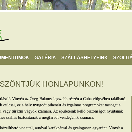
UMENTUMOK
GALÉRIA
SZÁLLÁSHELYEINK
SZOLGÁ
ÖSZÖNTJÜK HONLAPUNKON!
tlászló-Vinyén az Öreg-Bakony legszebb részén a Cuha völgyében található.
 csúcsai, ez a hely nyugodt pihenést és izgalmas programokat tartogat a
lni vagy túrázni vágyók számára. Az épületeink kellő biztonságot nyújtanak
mes szállás biztosítanak a megfáradt vendégeink számára.
zelíthető vonattal, autóval kerékpárral és gyalogosan egyaránt. Vinyét a