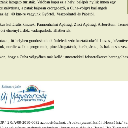
ánk látogató turisták. Valóban kapu ez a hely: belépés nyílik innen egy
kristálytiszta, a patak bájosan csörgedező, a Cuha-völgyi barlangok
s az ég! 40 km-re vagyunk Győrtől, Veszprémtől és Pápától.
tikus kultúrális kincsek: Pannonhalmi Apátság, Zirci Apátság, Arborétum, Ter
yőri élményfürdők, vadasparkok, állatkertek.
azni, itt helyben gondoskodunk önfeledt szórakoztatásukról. Lovas-, kézműv
ok, nordic walkin programok, pincelátogatások, kerékpáros-, és bakancsos veze
kon, hogy a Cuha völgyében már kellő ismeretekkel felszerelkezve barangolhas
.4.2.0/A/09-2010-0082 azonosítószámú, „A bakonyszentlászlói „Hosszú ház” turis
s 13-án teljesítette, melynek eredményeképpen megvalósult a Hosszú Ház Turistaszál