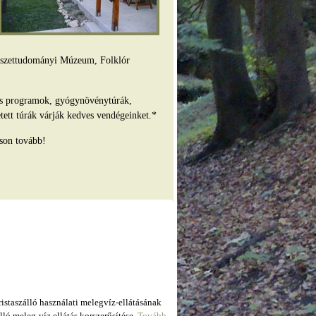
mészettudományi Múzeum, Folklór
es programok, gyógynövénytúrák,
tett túrák várják kedves vendégeinket.*
son tovább!
taszálló használati melegvíz-ellátásának
ló meleg-víz ellátás korszerűsítése.
Tovább