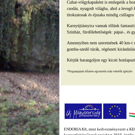
Cuhai-völgykapuként is emlegetik a hozz
csodás, nyugodt világba, ahol a levegő 
titokzatosak és éjszaka mindig csillago
Karnyújtásnyira vannak tőlünk fantasz
Színház, fürdőlehetőségek: pápai-, és g
Amennyiben nem szeretnének 40 km-t ut
gomba-szedő túrák, régészeti kirándulás
Kérjük barangoljon egy kicsit honlapun
*Programjaink előzetes egyeztetés után vehetők igénybe
ENDORIA Kft, mint kedvezményezett a KEOP
korszerűsítése”nevű projektet 2010. áprili