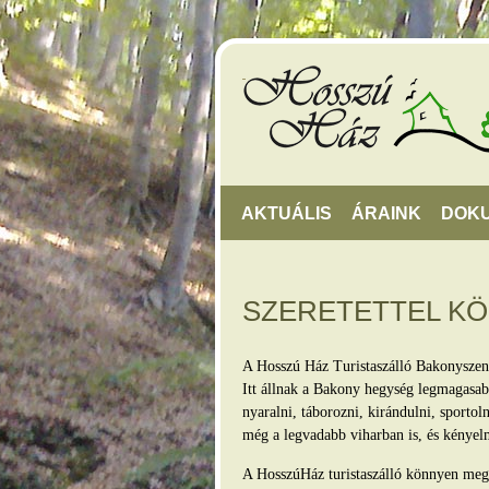
AKTUÁLIS
ÁRAINK
DOK
SZERETETTEL K
A Hosszú Ház Turistaszálló Bakonyszen
Itt állnak a Bakony hegység legmagasabb
nyaralni, táborozni, kirándulni, sporto
még a legvadabb viharban is, és kényel
A HosszúHáz turistaszálló könnyen megkö