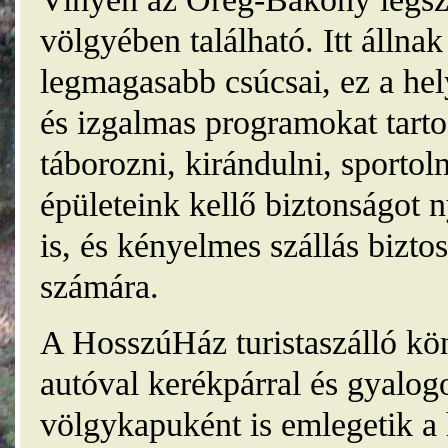
völgyében található. Itt álln
legmagasabb csúcsai, ez a he
és izgalmas programokat tarto
táborozni, kirándulni, sporto
épületeink kellő biztonságot
is, és kényelmes szállás bizt
számára.
A HosszúHáz turistaszálló kö
autóval kerékpárral és gyalog
völgykapuként is emlegetik a 