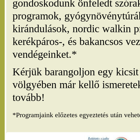
gondoskodunk önfeledt szórak
programok, gyógynövénytúrák
kirándulások, nordic walkin 
kerékpáros-, és bakancsos vez
vendégeinket.*
Kérjük barangoljon egy kicsi
völgyében már kellő ismerete
tovább!
*Programjaink előzetes egyeztetés után vehe