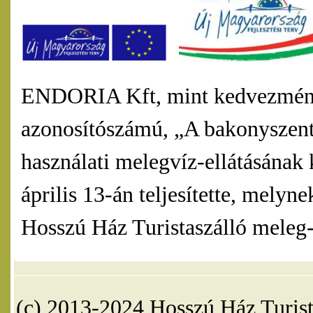
ENDORIA Kft, mint kedvezmény
azonosítószámú, „A bakonyszentl
használati melegvíz-ellátásának 
április 13-án teljesítette, mel
Hosszú Ház Turistaszálló meleg-v
(c) 2013-2024 Hosszú Ház Turist