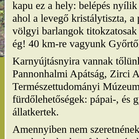
kapu ez a hely: belépés nyíli
ahol a levegő kristálytiszta, 
völgyi barlangok titokzatosak 
ég! 40 km-re vagyunk Győrtől
Karnyújtásnyira vannak tőlünk
Pannonhalmi Apátság, Zirci A
Természettudományi Múzeum,
fürdőlehetőségek: pápai-, és 
állatkertek.
Amennyiben nem szeretnének 4