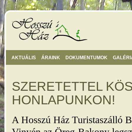
AKTUÁLIS
ÁRAINK
DOKUMENTUMOK
GALÉRI
SZERETETTEL KÖ
HONLAPUNKON!
A Hosszú Ház Turistaszálló B
Vinyén az Öreg-Bakony legsz