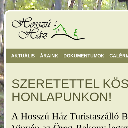
AKTUÁLIS
ÁRAINK
DOKUMENTUMOK
GALÉRI
SZERETETTEL KÖ
HONLAPUNKON!
A Hosszú Ház Turistaszálló B
Vinyén az Öreg-Bakony legsz