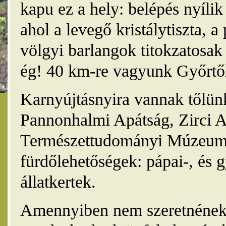
kapu ez a hely: belépés nyíli
ahol a levegő kristálytiszta, 
völgyi barlangok titokzatosak 
ég! 40 km-re vagyunk Győrtől
Karnyújtásnyira vannak tőlünk
Pannonhalmi Apátság, Zirci A
Természettudományi Múzeum,
fürdőlehetőségek: pápai-, és 
állatkertek.
Amennyiben nem szeretnének 4