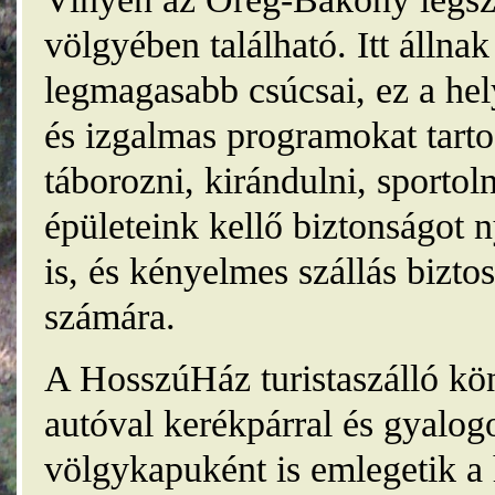
völgyében található. Itt álln
legmagasabb csúcsai, ez a he
és izgalmas programokat tarto
táborozni, kirándulni, sporto
épületeink kellő biztonságot
is, és kényelmes szállás bizt
számára.
A HosszúHáz turistaszálló kö
autóval kerékpárral és gyalog
völgykapuként is emlegetik a 