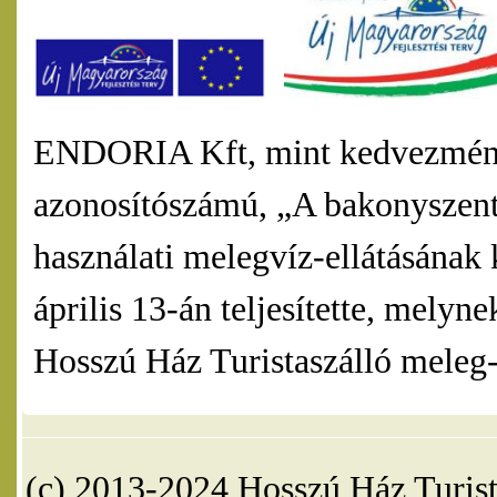
ENDORIA Kft, mint kedvezmény
azonosítószámú, „A bakonyszentl
használati melegvíz-ellátásának 
április 13-án teljesítette, mel
Hosszú Ház Turistaszálló meleg-v
(c) 2013-2024 Hosszú Ház Turist