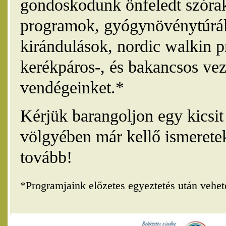
gondoskodunk önfeledt szórak
programok, gyógynövénytúrák
kirándulások, nordic walkin 
kerékpáros-, és bakancsos vez
vendégeinket.*
Kérjük barangoljon egy kicsi
völgyében már kellő ismerete
tovább!
*Programjaink előzetes egyeztetés után vehe