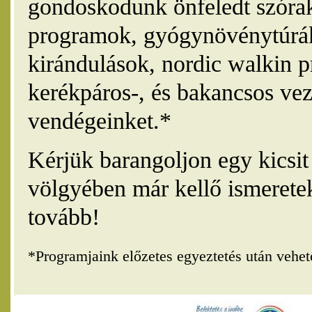
gondoskodunk önfeledt szórak
programok, gyógynövénytúrák
kirándulások, nordic walkin 
kerékpáros-, és bakancsos vez
vendégeinket.*
Kérjük barangoljon egy kicsi
völgyében már kellő ismerete
tovább!
*Programjaink előzetes egyeztetés után vehe