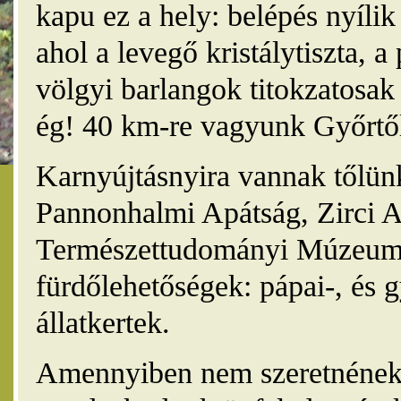
kapu ez a hely: belépés nyíli
ahol a levegő kristálytiszta, 
völgyi barlangok titokzatosak 
ég! 40 km-re vagyunk Győrtől
Karnyújtásnyira vannak tőlünk
Pannonhalmi Apátság, Zirci A
Természettudományi Múzeum,
fürdőlehetőségek: pápai-, és 
állatkertek.
Amennyiben nem szeretnének 4