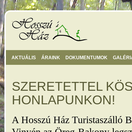
AKTUÁLIS
ÁRAINK
DOKUMENTUMOK
GALÉRI
SZERETETTEL KÖ
HONLAPUNKON!
A Hosszú Ház Turistaszálló B
Vinyén az Öreg-Bakony legsz