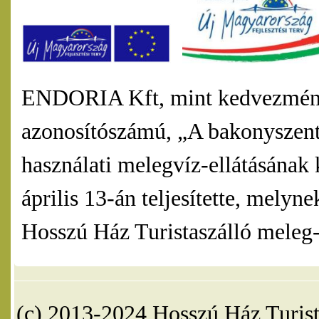
ENDORIA Kft, mint kedvezmény
azonosítószámú, „A bakonyszentl
használati melegvíz-ellátásának 
április 13-án teljesítette, mel
Hosszú Ház Turistaszálló meleg-v
(c) 2013-2024 Hosszú Ház Turist