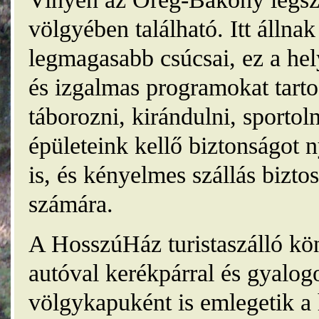
völgyében található. Itt álln
legmagasabb csúcsai, ez a he
és izgalmas programokat tarto
táborozni, kirándulni, sporto
épületeink kellő biztonságot
is, és kényelmes szállás bizt
számára.
A HosszúHáz turistaszálló kö
autóval kerékpárral és gyalog
völgykapuként is emlegetik a 