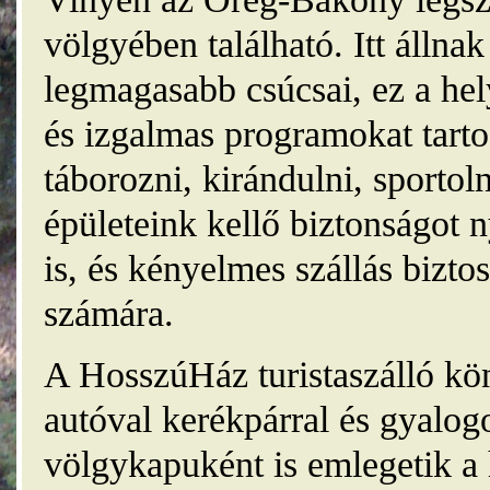
völgyében található. Itt álln
legmagasabb csúcsai, ez a he
és izgalmas programokat tarto
táborozni, kirándulni, sporto
épületeink kellő biztonságot
is, és kényelmes szállás bizt
számára.
A HosszúHáz turistaszálló kö
autóval kerékpárral és gyalog
völgykapuként is emlegetik a 