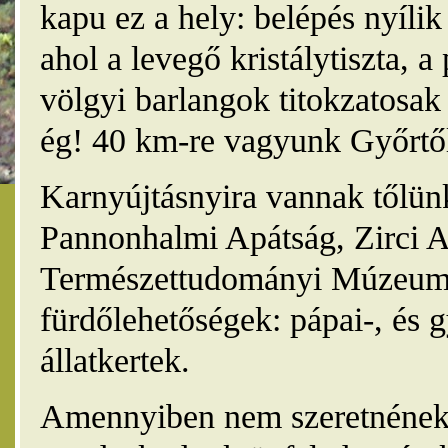
kapu ez a hely: belépés nyíli
ahol a levegő kristálytiszta, 
völgyi barlangok titokzatosak 
ég! 40 km-re vagyunk Győrtől
Karnyújtásnyira vannak tőlünk
Pannonhalmi Apátság, Zirci A
Természettudományi Múzeum,
fürdőlehetőségek: pápai-, és 
állatkertek.
Amennyiben nem szeretnének 4