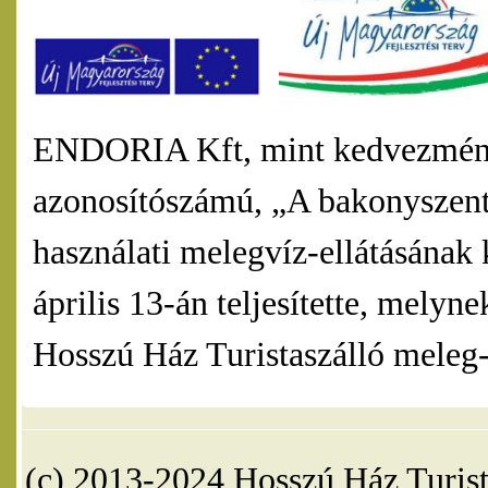
ENDORIA Kft, mint kedvezmény
azonosítószámú, „A bakonyszentl
használati melegvíz-ellátásának 
április 13-án teljesítette, mel
Hosszú Ház Turistaszálló meleg-v
(c) 2013-2024 Hosszú Ház Turist