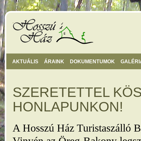
AKTUÁLIS
ÁRAINK
DOKUMENTUMOK
GALÉRI
SZERETETTEL KÖ
HONLAPUNKON!
A Hosszú Ház Turistaszálló B
Vinyén az Öreg-Bakony legsz