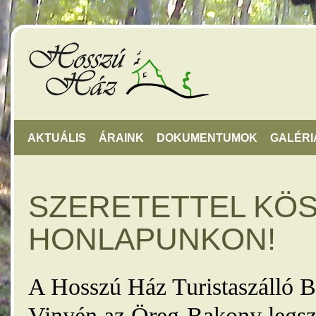
AKTUÁLIS
ÁRAINK
DOKUMENTUMOK
GALÉRI
SZERETETTEL KÖ
HONLAPUNKON!
A Hosszú Ház Turistaszálló B
Vinyén az Öreg-Bakony legsz