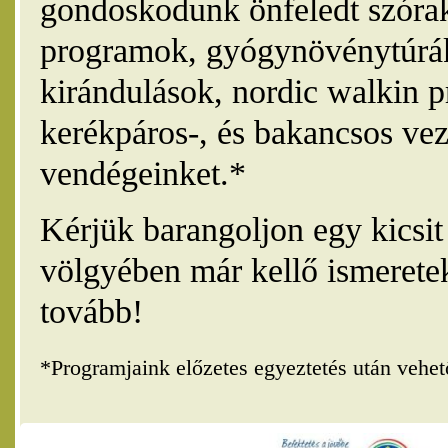
gondoskodunk önfeledt szórak
programok, gyógynövénytúrák
kirándulások, nordic walkin 
kerékpáros-, és bakancsos vez
vendégeinket.*
Kérjük barangoljon egy kicsi
völgyében már kellő ismerete
tovább!
*Programjaink előzetes egyeztetés után vehe