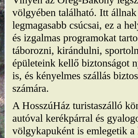
völgyében található. Itt álln
legmagasabb csúcsai, ez a he
és izgalmas programokat tarto
táborozni, kirándulni, sporto
épületeink kellő biztonságot
is, és kényelmes szállás bizt
számára.
A HosszúHáz turistaszálló kö
autóval kerékpárral és gyalog
völgykapuként is emlegetik a 