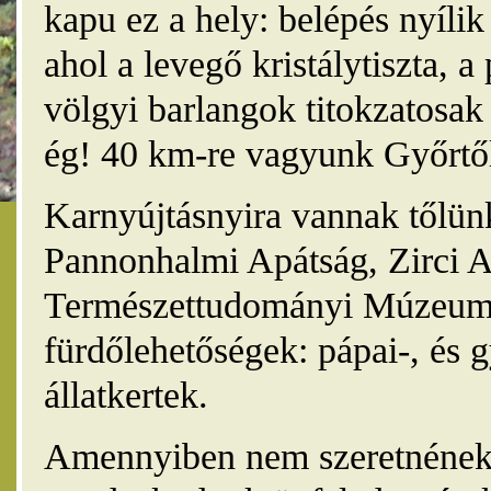
kapu ez a hely: belépés nyíli
ahol a levegő kristálytiszta, 
völgyi barlangok titokzatosak 
ég! 40 km-re vagyunk Győrtől
Karnyújtásnyira vannak tőlünk
Pannonhalmi Apátság, Zirci A
Természettudományi Múzeum,
fürdőlehetőségek: pápai-, és 
állatkertek.
Amennyiben nem szeretnének 4