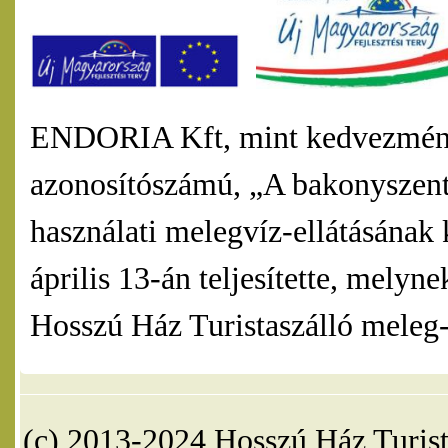
ENDORIA Kft, mint kedvezmény
azonosítószámú, „A bakonyszentl
használati melegvíz-ellátásának 
április 13-án teljesítette, mel
Hosszú Ház Turistaszálló meleg-v
(c) 2013-2024 Hosszú Ház Turist