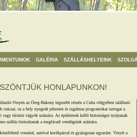
UMENTUMOK
GALÉRIA
SZÁLLÁSHELYEINK
SZOLGÁ
ÖSZÖNTJÜK HONLAPUNKON!
tlászló-Vinyén az Öreg-Bakony legszebb részén a Cuha völgyében található.
 csúcsai, ez a hely nyugodt pihenést és izgalmas programokat tartogat a
lni vagy túrázni vágyók számára. Az épületeink kellő biztonságot nyújtanak
mes szállás biztosítanak a megfáradt vendégeink számára.
zelíthető vonattal, autóval kerékpárral és gyalogosan egyaránt. Vinyét a