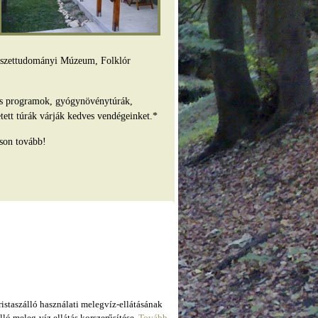
mészettudományi Múzeum, Folklór
es programok, gyógynövénytúrák,
tett túrák várják kedves vendégeinket.*
son tovább!
taszálló használati melegvíz-ellátásának
ló meleg-víz ellátás korszerűsítése.
Tovább