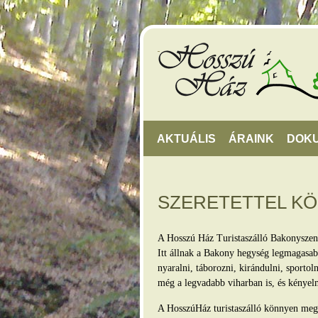
AKTUÁLIS
ÁRAINK
DOK
SZERETETTEL K
A Hosszú Ház Turistaszálló Bakonyszen
Itt állnak a Bakony hegység legmagasabb
nyaralni, táborozni, kirándulni, sporto
még a legvadabb viharban is, és kényel
A HosszúHáz turistaszálló könnyen megkö