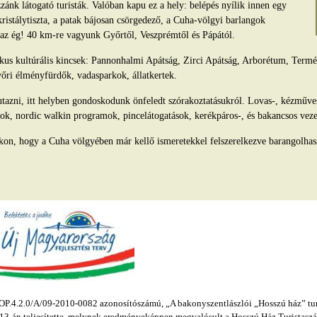
ánk látogató turisták. Valóban kapu ez a hely: belépés nyílik innen egy
kristálytiszta, a patak bájosan csörgedező, a Cuha-völgyi barlangok
s az ég! 40 km-re vagyunk Győrtől, Veszprémtől és Pápától.
tikus kultúrális kincsek: Pannonhalmi Apátság, Zirci Apátság, Arborétum, Ter
yőri élményfürdők, vadasparkok, állatkertek.
azni, itt helyben gondoskodunk önfeledt szórakoztatásukról. Lovas-, kézműv
ok, nordic walkin programok, pincelátogatások, kerékpáros-, és bakancsos veze
kon, hogy a Cuha völgyében már kellő ismeretekkel felszerelkezve barangolhas
.4.2.0/A/09-2010-0082 azonosítószámú, „A bakonyszentlászlói „Hosszú ház” turis
s 13-án teljesítette, melynek eredményeképpen megvalósult a Hosszú Ház Turistaszál