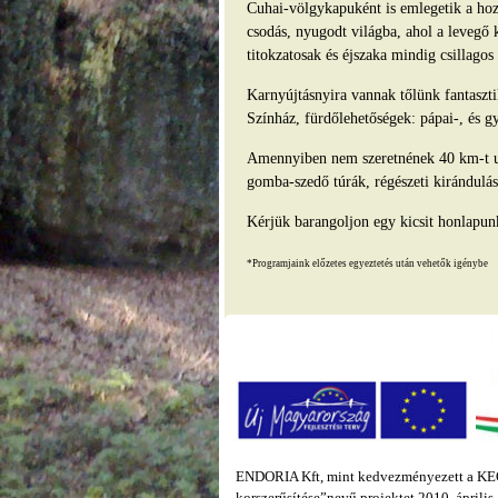
Cuhai-völgykapuként is emlegetik a hozz
csodás, nyugodt világba, ahol a levegő 
titokzatosak és éjszaka mindig csillago
Karnyújtásnyira vannak tőlünk fantasz
Színház, fürdőlehetőségek: pápai-, és g
Amennyiben nem szeretnének 40 km-t ut
gomba-szedő túrák, régészeti kirándulás
Kérjük barangoljon egy kicsit honlapun
*Programjaink előzetes egyeztetés után vehetők igénybe
ENDORIA Kft, mint kedvezményezett a KEOP
korszerűsítése”nevű projektet 2010. áprili