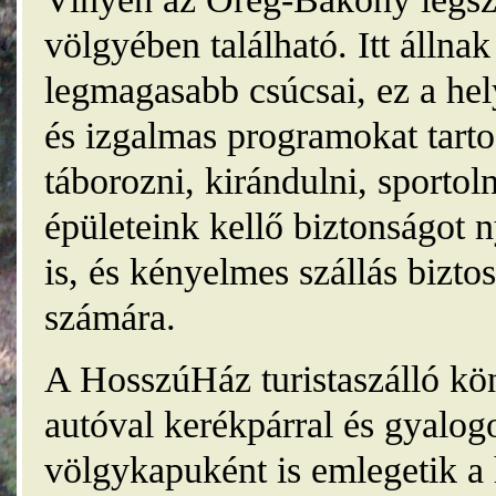
völgyében található. Itt álln
legmagasabb csúcsai, ez a he
és izgalmas programokat tarto
táborozni, kirándulni, sporto
épületeink kellő biztonságot
is, és kényelmes szállás bizt
számára.
A HosszúHáz turistaszálló kö
autóval kerékpárral és gyalog
völgykapuként is emlegetik a 