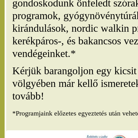
gondoskodunk önfeledt szórak
programok, gyógynövénytúrák
kirándulások, nordic walkin 
kerékpáros-, és bakancsos vez
vendégeinket.*
Kérjük barangoljon egy kicsi
völgyében már kellő ismerete
tovább!
*Programjaink előzetes egyeztetés után vehe