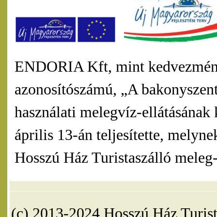
ENDORIA Kft, mint kedvezmény
azonosítószámú, „A bakonyszentl
használati melegvíz-ellátásának 
április 13-án teljesítette, mel
Hosszú Ház Turistaszálló meleg-v
(c) 2013-2024 Hosszú Ház Turist