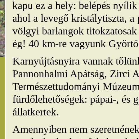
kapu ez a hely: belépés nyíli
ahol a levegő kristálytiszta, 
völgyi barlangok titokzatosak 
ég! 40 km-re vagyunk Győrtől
Karnyújtásnyira vannak tőlünk
Pannonhalmi Apátság, Zirci A
Természettudományi Múzeum,
fürdőlehetőségek: pápai-, és 
állatkertek.
Amennyiben nem szeretnének 4