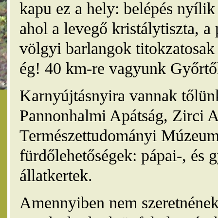
kapu ez a hely: belépés nyíli
ahol a levegő kristálytiszta, 
völgyi barlangok titokzatosak 
ég! 40 km-re vagyunk Győrtől
Karnyújtásnyira vannak tőlünk
Pannonhalmi Apátság, Zirci A
Természettudományi Múzeum,
fürdőlehetőségek: pápai-, és 
állatkertek.
Amennyiben nem szeretnének 4