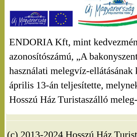
ENDORIA Kft, mint kedvezmény
azonosítószámú, „A bakonyszentl
használati melegvíz-ellátásának 
április 13-án teljesítette, mel
Hosszú Ház Turistaszálló meleg-v
(c) 2013-2024 Hosszú Ház Turist