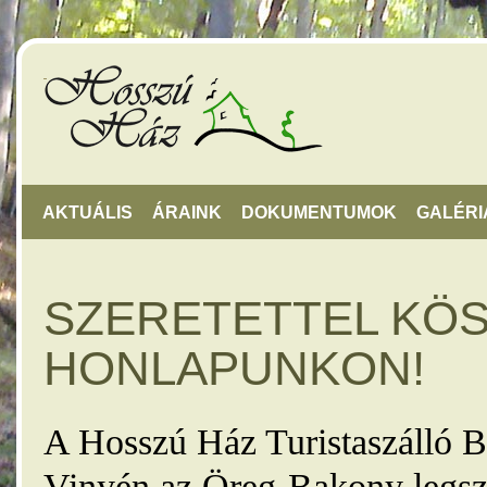
AKTUÁLIS
ÁRAINK
DOKUMENTUMOK
GALÉRI
SZERETETTEL KÖ
HONLAPUNKON!
A Hosszú Ház Turistaszálló B
Vinyén az Öreg-Bakony legsz