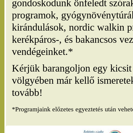
gondoskodunk önfeledt szórak
programok, gyógynövénytúrák
kirándulások, nordic walkin 
kerékpáros-, és bakancsos vez
vendégeinket.*
Kérjük barangoljon egy kicsi
völgyében már kellő ismerete
tovább!
*Programjaink előzetes egyeztetés után vehe