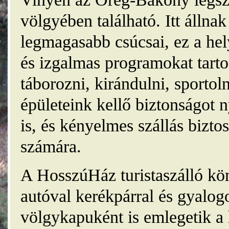
völgyében található. Itt álln
legmagasabb csúcsai, ez a he
és izgalmas programokat tarto
táborozni, kirándulni, sporto
épületeink kellő biztonságot
is, és kényelmes szállás bizt
számára.
A HosszúHáz turistaszálló kö
autóval kerékpárral és gyalog
völgykapuként is emlegetik a 