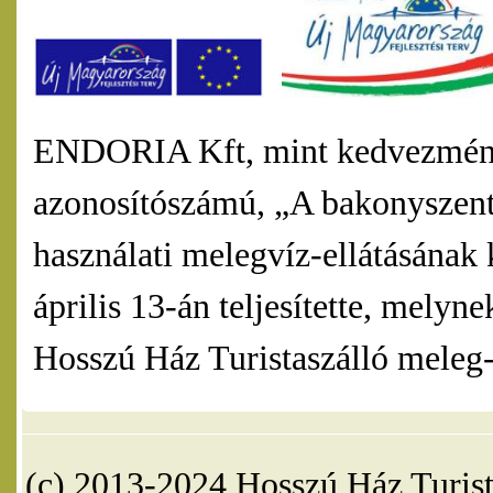
ENDORIA Kft, mint kedvezmény
azonosítószámú, „A bakonyszentl
használati melegvíz-ellátásának 
április 13-án teljesítette, mel
Hosszú Ház Turistaszálló meleg-v
(c) 2013-2024 Hosszú Ház Turist