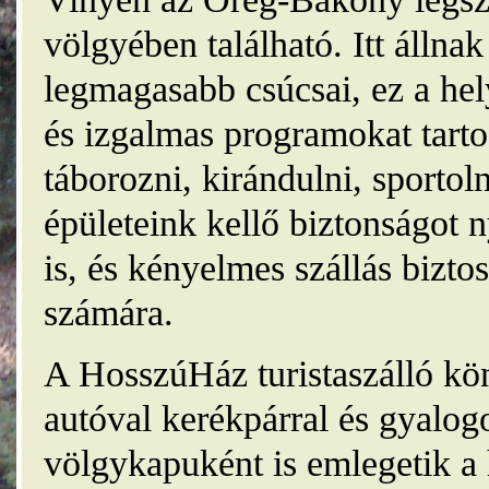
völgyében található. Itt álln
legmagasabb csúcsai, ez a he
és izgalmas programokat tarto
táborozni, kirándulni, sporto
épületeink kellő biztonságot
is, és kényelmes szállás bizt
számára.
A HosszúHáz turistaszálló kö
autóval kerékpárral és gyalog
völgykapuként is emlegetik a 