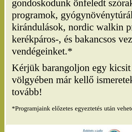
gondoskodunk önfeledt szórak
programok, gyógynövénytúrák
kirándulások, nordic walkin 
kerékpáros-, és bakancsos vez
vendégeinket.*
Kérjük barangoljon egy kicsi
völgyében már kellő ismerete
tovább!
*Programjaink előzetes egyeztetés után vehe