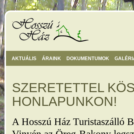
AKTUÁLIS
ÁRAINK
DOKUMENTUMOK
GALÉRI
SZERETETTEL KÖ
HONLAPUNKON!
A Hosszú Ház Turistaszálló B
Vinyén az Öreg-Bakony legsz