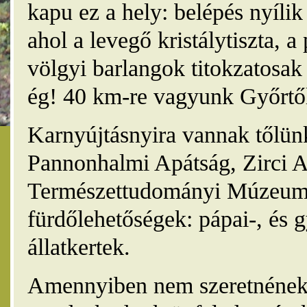
kapu ez a hely: belépés nyíli
ahol a levegő kristálytiszta, 
völgyi barlangok titokzatosak 
ég! 40 km-re vagyunk Győrtől
Karnyújtásnyira vannak tőlünk
Pannonhalmi Apátság, Zirci A
Természettudományi Múzeum,
fürdőlehetőségek: pápai-, és 
állatkertek.
Amennyiben nem szeretnének 4