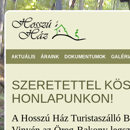
AKTUÁLIS
ÁRAINK
DOKUMENTUMOK
GALÉRI
SZERETETTEL KÖ
HONLAPUNKON!
A Hosszú Ház Turistaszálló B
Vinyén az Öreg-Bakony legsz