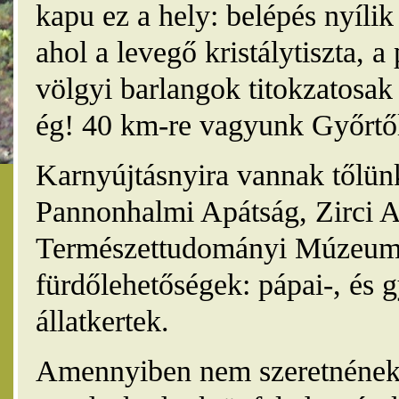
kapu ez a hely: belépés nyíli
ahol a levegő kristálytiszta, 
völgyi barlangok titokzatosak 
ég! 40 km-re vagyunk Győrtől
Karnyújtásnyira vannak tőlünk
Pannonhalmi Apátság, Zirci A
Természettudományi Múzeum,
fürdőlehetőségek: pápai-, és 
állatkertek.
Amennyiben nem szeretnének 4