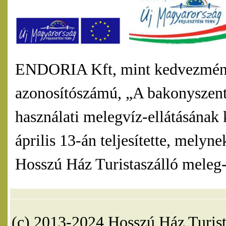
ENDORIA Kft, mint kedvezmény
azonosítószámú, „A bakonyszentl
használati melegvíz-ellátásának 
április 13-án teljesítette, mel
Hosszú Ház Turistaszálló meleg-v
(c) 2013-2024 Hosszú Ház Turist