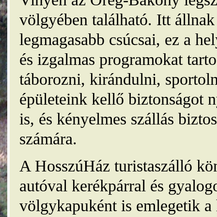
völgyében található. Itt álln
legmagasabb csúcsai, ez a he
és izgalmas programokat tarto
táborozni, kirándulni, sporto
épületeink kellő biztonságot
is, és kényelmes szállás bizt
számára.
A HosszúHáz turistaszálló kö
autóval kerékpárral és gyalog
völgykapuként is emlegetik a 