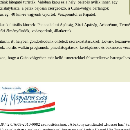
ánk látogató turisták. Valóban kapu ez a hely: belépés nyílik innen egy
kristálytiszta, a patak bájosan csörgedező, a Cuha-völgyi barlangok
s az ég! 40 km-re vagyunk Győrtől, Veszprémtől és Pápától.
tikus kultúrális kincsek: Pannonhalmi Apátság, Zirci Apátság, Arborétum, Ter
yőri élményfürdők, vadasparkok, állatkertek.
azni, itt helyben gondoskodunk önfeledt szórakoztatásukról. Lovas-, kézműv
ok, nordic walkin programok, pincelátogatások, kerékpáros-, és bakancsos veze
kon, hogy a Cuha völgyében már kellő ismeretekkel felszerelkezve barangolhas
.4.2.0/A/09-2010-0082 azonosítószámú, „A bakonyszentlászlói „Hosszú ház” turis
s 13-án teljesítette, melynek eredményeképpen megvalósult a Hosszú Ház Turistaszál