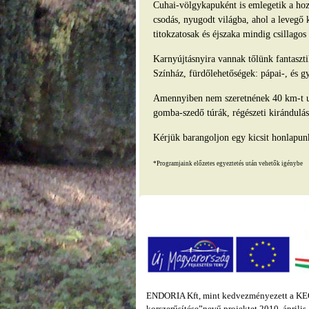
Cuhai-völgykapuként is emlegetik a hozz
csodás, nyugodt világba, ahol a levegő 
titokzatosak és éjszaka mindig csillago
Karnyújtásnyira vannak tőlünk fantasz
Színház, fürdőlehetőségek: pápai-, és g
Amennyiben nem szeretnének 40 km-t ut
gomba-szedő túrák, régészeti kirándulás
Kérjük barangoljon egy kicsit honlapun
*Programjaink előzetes egyeztetés után vehetők igénybe
ENDORIA Kft, mint kedvezményezett a KEOP
korszerűsítése”nevű projektet 2010. áprili