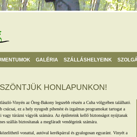
UMENTUMOK
GALÉRIA
SZÁLLÁSHELYEINK
SZOLGÁ
ÖSZÖNTJÜK HONLAPUNKON!
tlászló-Vinyén az Öreg-Bakony legszebb részén a Cuha völgyében található.
 csúcsai, ez a hely nyugodt pihenést és izgalmas programokat tartogat a
lni vagy túrázni vágyók számára. Az épületeink kellő biztonságot nyújtanak
mes szállás biztosítanak a megfáradt vendégeink számára.
zelíthető vonattal, autóval kerékpárral és gyalogosan egyaránt. Vinyét a