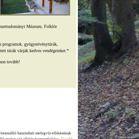
mészettudományi Múzeum, Folklór
es programok, gyógynövénytúrák,
tett túrák várják kedves vendégeinket.*
son tovább!
taszálló használati melegvíz-ellátásának
ló meleg-víz ellátás korszerűsítése.
Tovább