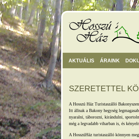
AKTUÁLIS
ÁRAINK
DOK
SZERETETTEL K
A Hosszú Ház Turistaszálló Bakonyszen
Itt állnak a Bakony hegység legmagasabb
nyaralni, táborozni, kirándulni, sporto
még a legvadabb viharban is, és kényel
A HosszúHáz turistaszálló könnyen megkö