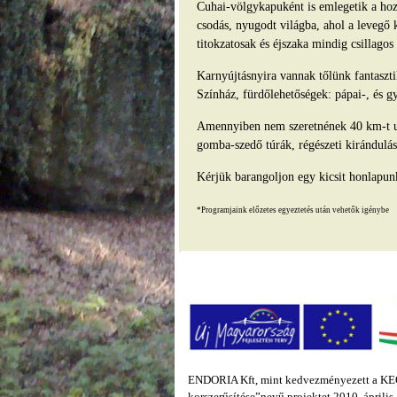
Cuhai-völgykapuként is emlegetik a hozz
csodás, nyugodt világba, ahol a levegő 
titokzatosak és éjszaka mindig csillago
Karnyújtásnyira vannak tőlünk fantasz
Színház, fürdőlehetőségek: pápai-, és g
Amennyiben nem szeretnének 40 km-t ut
gomba-szedő túrák, régészeti kirándulás
Kérjük barangoljon egy kicsit honlapun
*Programjaink előzetes egyeztetés után vehetők igénybe
ENDORIA Kft, mint kedvezményezett a KEOP
korszerűsítése”nevű projektet 2010. áprili