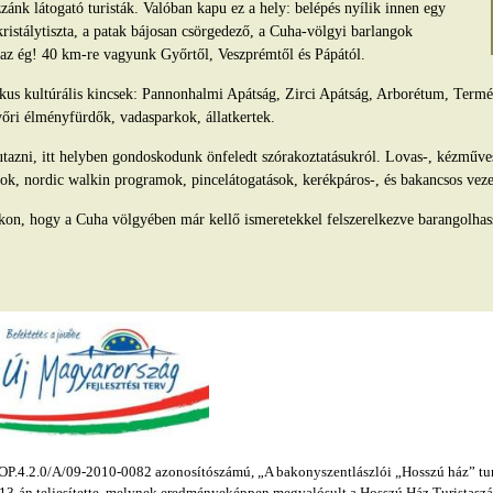
ánk látogató turisták. Valóban kapu ez a hely: belépés nyílik innen egy
kristálytiszta, a patak bájosan csörgedező, a Cuha-völgyi barlangok
s az ég! 40 km-re vagyunk Győrtől, Veszprémtől és Pápától.
tikus kultúrális kincsek: Pannonhalmi Apátság, Zirci Apátság, Arborétum, Ter
yőri élményfürdők, vadasparkok, állatkertek.
azni, itt helyben gondoskodunk önfeledt szórakoztatásukról. Lovas-, kézműv
ok, nordic walkin programok, pincelátogatások, kerékpáros-, és bakancsos veze
kon, hogy a Cuha völgyében már kellő ismeretekkel felszerelkezve barangolhas
.4.2.0/A/09-2010-0082 azonosítószámú, „A bakonyszentlászlói „Hosszú ház” turis
s 13-án teljesítette, melynek eredményeképpen megvalósult a Hosszú Ház Turistaszál