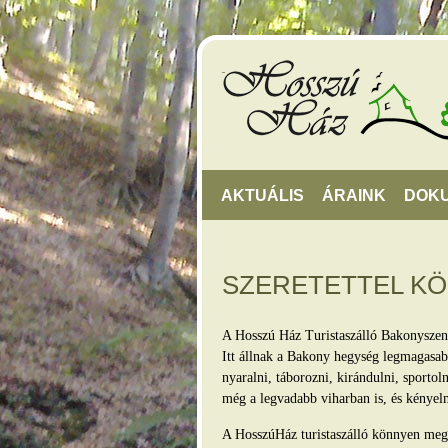
AKTUÁLIS
ÁRAINK
DOK
SZERETETTEL K
A Hosszú Ház Turistaszálló Bakonyszen
Itt állnak a Bakony hegység legmagasabb
nyaralni, táborozni, kirándulni, sporto
még a legvadabb viharban is, és kényel
A HosszúHáz turistaszálló könnyen megkö