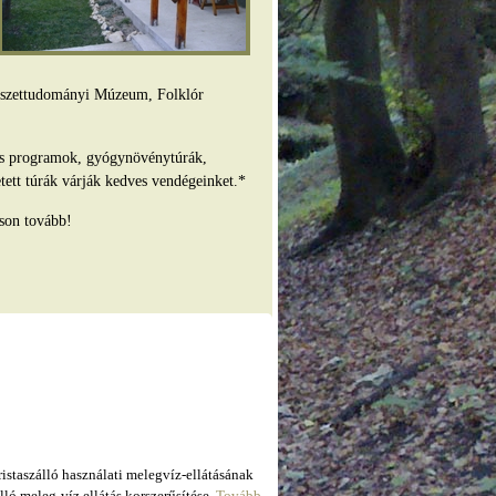
mészettudományi Múzeum, Folklór
es programok, gyógynövénytúrák,
tett túrák várják kedves vendégeinket.*
son tovább!
taszálló használati melegvíz-ellátásának
ló meleg-víz ellátás korszerűsítése.
Tovább