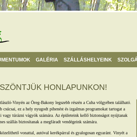
UMENTUMOK
GALÉRIA
SZÁLLÁSHELYEINK
SZOLGÁ
ÖSZÖNTJÜK HONLAPUNKON!
tlászló-Vinyén az Öreg-Bakony legszebb részén a Cuha völgyében található.
 csúcsai, ez a hely nyugodt pihenést és izgalmas programokat tartogat a
lni vagy túrázni vágyók számára. Az épületeink kellő biztonságot nyújtanak
mes szállás biztosítanak a megfáradt vendégeink számára.
zelíthető vonattal, autóval kerékpárral és gyalogosan egyaránt. Vinyét a