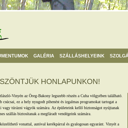
UMENTUMOK
GALÉRIA
SZÁLLÁSHELYEINK
SZOLGÁ
ÖSZÖNTJÜK HONLAPUNKON!
tlászló-Vinyén az Öreg-Bakony legszebb részén a Cuha völgyében található.
 csúcsai, ez a hely nyugodt pihenést és izgalmas programokat tartogat a
lni vagy túrázni vágyók számára. Az épületeink kellő biztonságot nyújtanak
mes szállás biztosítanak a megfáradt vendégeink számára.
zelíthető vonattal, autóval kerékpárral és gyalogosan egyaránt. Vinyét a