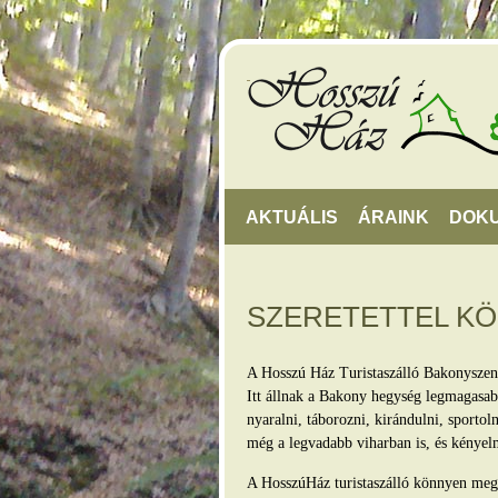
AKTUÁLIS
ÁRAINK
DOK
SZERETETTEL K
A Hosszú Ház Turistaszálló Bakonyszen
Itt állnak a Bakony hegység legmagasabb
nyaralni, táborozni, kirándulni, sporto
még a legvadabb viharban is, és kényel
A HosszúHáz turistaszálló könnyen megkö