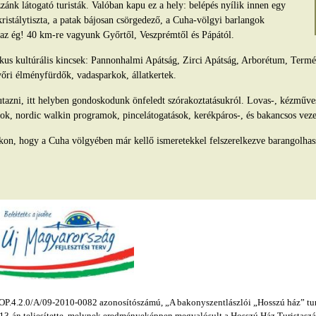
ánk látogató turisták. Valóban kapu ez a hely: belépés nyílik innen egy
kristálytiszta, a patak bájosan csörgedező, a Cuha-völgyi barlangok
s az ég! 40 km-re vagyunk Győrtől, Veszprémtől és Pápától.
tikus kultúrális kincsek: Pannonhalmi Apátság, Zirci Apátság, Arborétum, Ter
yőri élményfürdők, vadasparkok, állatkertek.
azni, itt helyben gondoskodunk önfeledt szórakoztatásukról. Lovas-, kézműv
ok, nordic walkin programok, pincelátogatások, kerékpáros-, és bakancsos veze
kon, hogy a Cuha völgyében már kellő ismeretekkel felszerelkezve barangolhas
.4.2.0/A/09-2010-0082 azonosítószámú, „A bakonyszentlászlói „Hosszú ház” turis
s 13-án teljesítette, melynek eredményeképpen megvalósult a Hosszú Ház Turistaszál