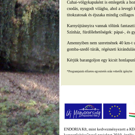
Cuhai-völgykapuként is emlegetik a hozz
csodás, nyugodt világba, ahol a levegő 
titokzatosak és éjszaka mindig csillago
Karnyújtásnyira vannak tőlünk fantasz
Színház, fürdőlehetőségek: pápai-, és g
Amennyiben nem szeretnének 40 km-t ut
gomba-szedő túrák, régészeti kirándulás
Kérjük barangoljon egy kicsit honlapun
*Programjaink előzetes egyeztetés után vehetők igénybe
ENDORIA Kft, mint kedvezményezett a KEOP
korszerűsítése”nevű projektet 2010. áprili