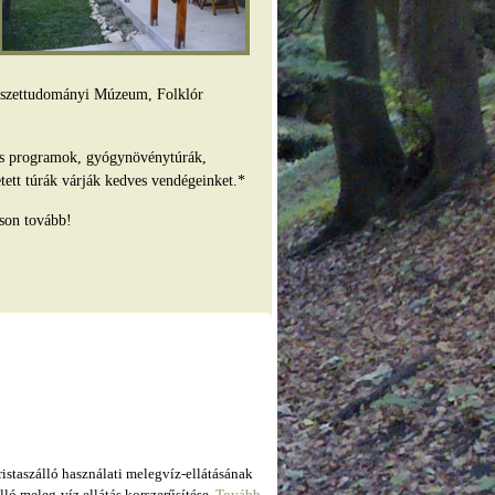
mészettudományi Múzeum, Folklór
es programok, gyógynövénytúrák,
tett túrák várják kedves vendégeinket.*
son tovább!
taszálló használati melegvíz-ellátásának
ló meleg-víz ellátás korszerűsítése.
Tovább