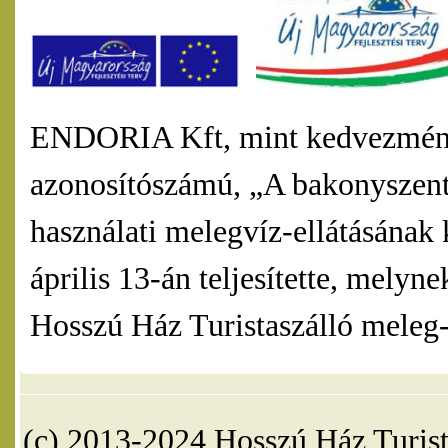
ENDORIA Kft, mint kedvezmény
azonosítószámú, „A bakonyszentl
használati melegvíz-ellátásának 
április 13-án teljesítette, mel
Hosszú Ház Turistaszálló meleg-v
(c) 2013-2024 Hosszú Ház Turist