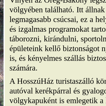
völgyében található. Itt álln
legmagasabb csúcsai, ez a he
és izgalmas programokat tarto
táborozni, kirándulni, sporto
épületeink kellő biztonságot
is, és kényelmes szállás bizt
számára.
A HosszúHáz turistaszálló kö
autóval kerékpárral és gyalog
völgykapuként is emlegetik a 