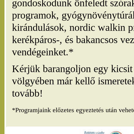
gondoskodunk önfeledt szórak
programok, gyógynövénytúrák
kirándulások, nordic walkin 
kerékpáros-, és bakancsos vez
vendégeinket.*
Kérjük barangoljon egy kicsi
völgyében már kellő ismerete
tovább!
*Programjaink előzetes egyeztetés után vehe