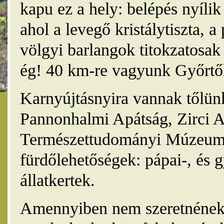
kapu ez a hely: belépés nyíli
ahol a levegő kristálytiszta, 
völgyi barlangok titokzatosak 
ég! 40 km-re vagyunk Győrtől
Karnyújtásnyira vannak tőlünk
Pannonhalmi Apátság, Zirci A
Természettudományi Múzeum,
fürdőlehetőségek: pápai-, és 
állatkertek.
Amennyiben nem szeretnének 4