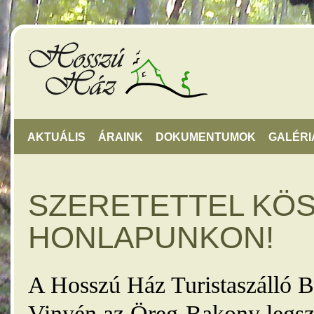
AKTUÁLIS
ÁRAINK
DOKUMENTUMOK
GALÉRI
SZERETETTEL KÖ
HONLAPUNKON!
A Hosszú Ház Turistaszálló B
Vinyén az Öreg-Bakony legsz