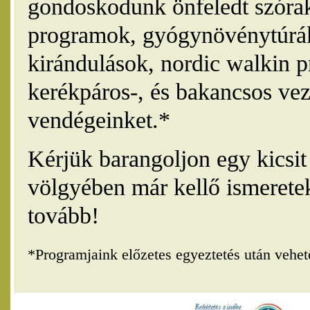
gondoskodunk önfeledt szórak
programok, gyógynövénytúrák
kirándulások, nordic walkin 
kerékpáros-, és bakancsos vez
vendégeinket.*
Kérjük barangoljon egy kicsi
völgyében már kellő ismerete
tovább!
*Programjaink előzetes egyeztetés után vehe