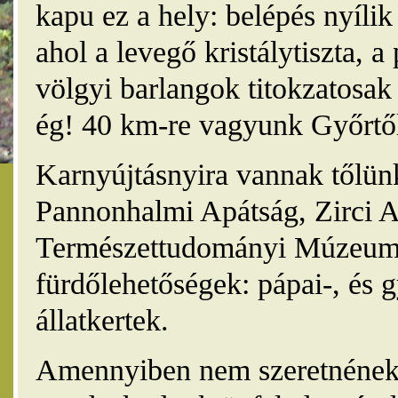
kapu ez a hely: belépés nyíli
ahol a levegő kristálytiszta, 
völgyi barlangok titokzatosak 
ég! 40 km-re vagyunk Győrtől
Karnyújtásnyira vannak tőlünk
Pannonhalmi Apátság, Zirci A
Természettudományi Múzeum,
fürdőlehetőségek: pápai-, és 
állatkertek.
Amennyiben nem szeretnének 4