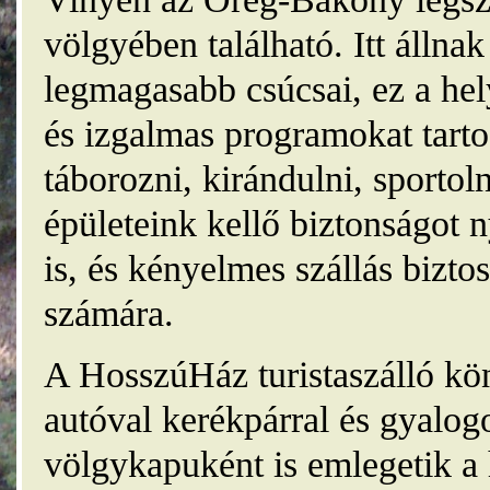
völgyében található. Itt álln
legmagasabb csúcsai, ez a he
és izgalmas programokat tarto
táborozni, kirándulni, sporto
épületeink kellő biztonságot
is, és kényelmes szállás bizt
számára.
A HosszúHáz turistaszálló kö
autóval kerékpárral és gyalog
völgykapuként is emlegetik a 