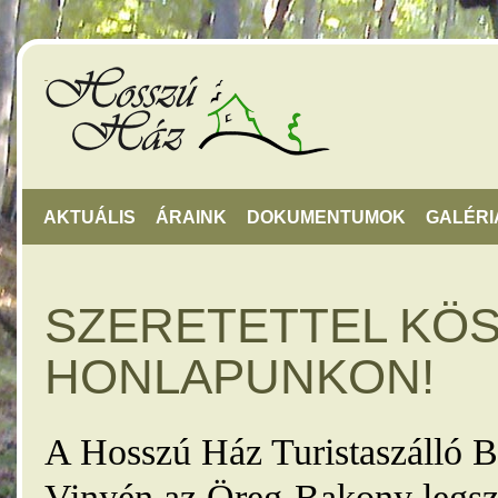
AKTUÁLIS
ÁRAINK
DOKUMENTUMOK
GALÉRI
SZERETETTEL KÖ
HONLAPUNKON!
A Hosszú Ház Turistaszálló B
Vinyén az Öreg-Bakony legsz