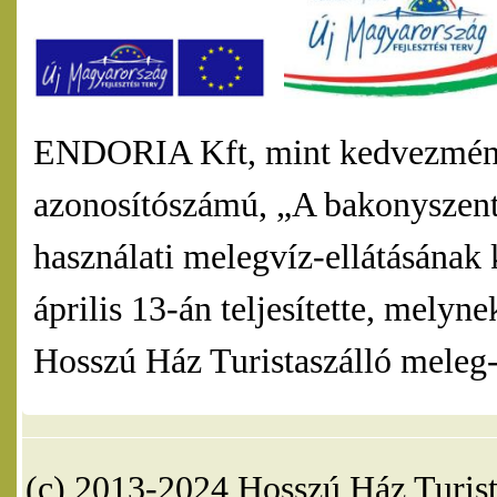
ENDORIA Kft, mint kedvezmény
azonosítószámú, „A bakonyszentl
használati melegvíz-ellátásának 
április 13-án teljesítette, mel
Hosszú Ház Turistaszálló meleg-v
(c) 2013-2024 Hosszú Ház Turist