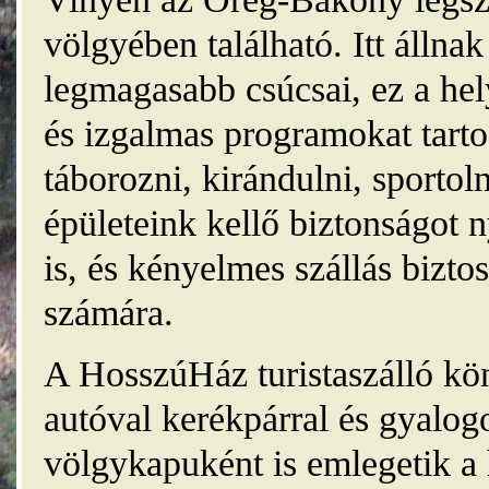
völgyében található. Itt álln
legmagasabb csúcsai, ez a he
és izgalmas programokat tarto
táborozni, kirándulni, sporto
épületeink kellő biztonságot
is, és kényelmes szállás bizt
számára.
A HosszúHáz turistaszálló kö
autóval kerékpárral és gyalog
völgykapuként is emlegetik a 