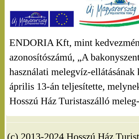
ENDORIA Kft, mint kedvezmény
azonosítószámú, „A bakonyszentl
használati melegvíz-ellátásának 
április 13-án teljesítette, mel
Hosszú Ház Turistaszálló meleg-v
(c) 2013-2024 Hosszú Ház Turist