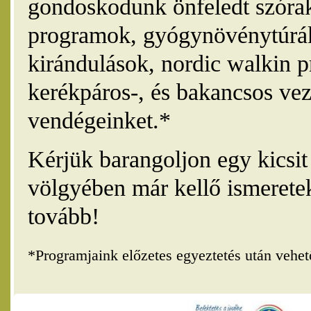
gondoskodunk önfeledt szórak
programok, gyógynövénytúrák
kirándulások, nordic walkin 
kerékpáros-, és bakancsos vez
vendégeinket.*
Kérjük barangoljon egy kicsi
völgyében már kellő ismerete
tovább!
*Programjaink előzetes egyeztetés után vehe