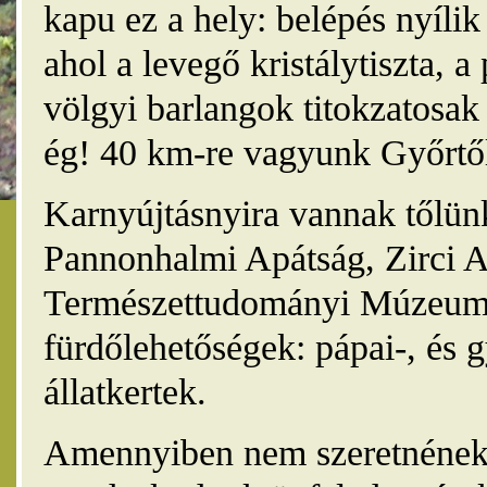
kapu ez a hely: belépés nyíli
ahol a levegő kristálytiszta, 
völgyi barlangok titokzatosak 
ég! 40 km-re vagyunk Győrtől
Karnyújtásnyira vannak tőlünk
Pannonhalmi Apátság, Zirci A
Természettudományi Múzeum,
fürdőlehetőségek: pápai-, és 
állatkertek.
Amennyiben nem szeretnének 4