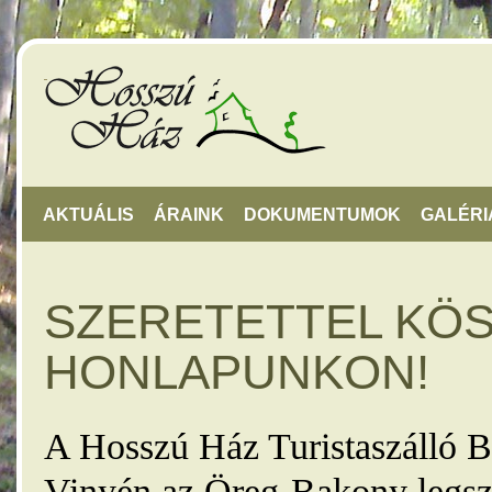
AKTUÁLIS
ÁRAINK
DOKUMENTUMOK
GALÉRI
SZERETETTEL KÖ
HONLAPUNKON!
A Hosszú Ház Turistaszálló B
Vinyén az Öreg-Bakony legsz