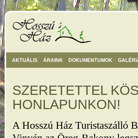
AKTUÁLIS
ÁRAINK
DOKUMENTUMOK
GALÉRI
SZERETETTEL KÖ
HONLAPUNKON!
A Hosszú Ház Turistaszálló B
Vinyén az Öreg-Bakony legsz