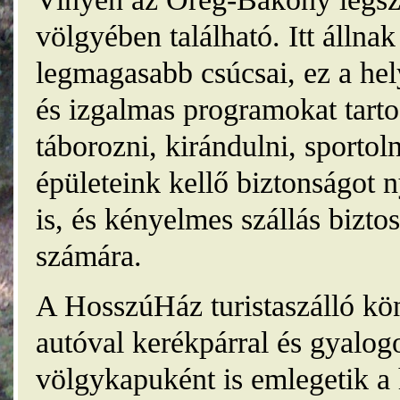
völgyében található. Itt álln
legmagasabb csúcsai, ez a he
és izgalmas programokat tarto
táborozni, kirándulni, sporto
épületeink kellő biztonságot
is, és kényelmes szállás bizt
számára.
A HosszúHáz turistaszálló kö
autóval kerékpárral és gyalog
völgykapuként is emlegetik a 