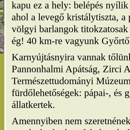
kapu ez a hely: belépés nyíli
ahol a levegő kristálytiszta, 
völgyi barlangok titokzatosak 
ég! 40 km-re vagyunk Győrtől
Karnyújtásnyira vannak tőlünk
Pannonhalmi Apátság, Zirci A
Természettudományi Múzeum,
fürdőlehetőségek: pápai-, és 
állatkertek.
Amennyiben nem szeretnének 4