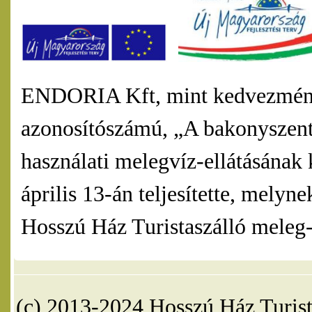
ENDORIA Kft, mint kedvezmény
azonosítószámú, „A bakonyszentl
használati melegvíz-ellátásának 
április 13-án teljesítette, mel
Hosszú Ház Turistaszálló meleg-v
(c) 2013-2024 Hosszú Ház Turist