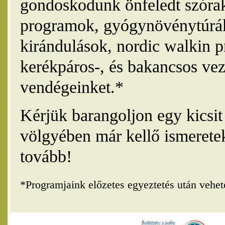
gondoskodunk önfeledt szórak
programok, gyógynövénytúrák
kirándulások, nordic walkin 
kerékpáros-, és bakancsos vez
vendégeinket.*
Kérjük barangoljon egy kicsi
völgyében már kellő ismerete
tovább!
*Programjaink előzetes egyeztetés után vehe