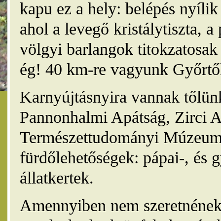
kapu ez a hely: belépés nyíli
ahol a levegő kristálytiszta, 
völgyi barlangok titokzatosak 
ég! 40 km-re vagyunk Győrtől
Karnyújtásnyira vannak tőlünk
Pannonhalmi Apátság, Zirci A
Természettudományi Múzeum,
fürdőlehetőségek: pápai-, és 
állatkertek.
Amennyiben nem szeretnének 4