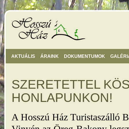
AKTUÁLIS
ÁRAINK
DOKUMENTUMOK
GALÉRI
SZERETETTEL KÖ
HONLAPUNKON!
A Hosszú Ház Turistaszálló B
Vinyén az Öreg-Bakony legsz