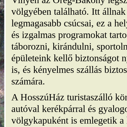
völgyében található. Itt álln
legmagasabb csúcsai, ez a he
és izgalmas programokat tarto
táborozni, kirándulni, sporto
épületeink kellő biztonságot
is, és kényelmes szállás bizt
számára.
A HosszúHáz turistaszálló kö
autóval kerékpárral és gyalog
völgykapuként is emlegetik a 