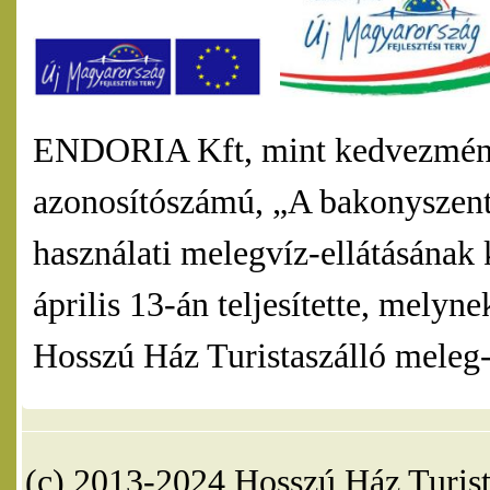
ENDORIA Kft, mint kedvezmény
azonosítószámú, „A bakonyszentl
használati melegvíz-ellátásának 
április 13-án teljesítette, mel
Hosszú Ház Turistaszálló meleg-v
(c) 2013-2024 Hosszú Ház Turist