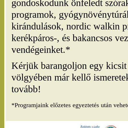
gondoskodunk önfeledt szórak
programok, gyógynövénytúrák
kirándulások, nordic walkin 
kerékpáros-, és bakancsos vez
vendégeinket.*
Kérjük barangoljon egy kicsi
völgyében már kellő ismerete
tovább!
*Programjaink előzetes egyeztetés után vehe