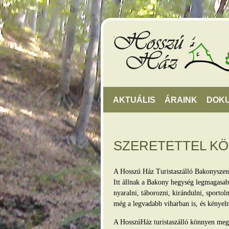
AKTUÁLIS
ÁRAINK
DOK
SZERETETTEL K
A Hosszú Ház Turistaszálló Bakonyszen
Itt állnak a Bakony hegység legmagasabb
nyaralni, táborozni, kirándulni, sporto
még a legvadabb viharban is, és kényel
A HosszúHáz turistaszálló könnyen megkö