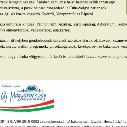
ánk látogató turisták. Valóban kapu ez a hely: belépés nyílik innen egy
kristálytiszta, a patak bájosan csörgedező, a Cuha-völgyi barlangok
s az ég! 40 km-re vagyunk Győrtől, Veszprémtől és Pápától.
tikus kultúrális kincsek: Pannonhalmi Apátság, Zirci Apátság, Arborétum, Ter
yőri élményfürdők, vadasparkok, állatkertek.
azni, itt helyben gondoskodunk önfeledt szórakoztatásukról. Lovas-, kézműv
ok, nordic walkin programok, pincelátogatások, kerékpáros-, és bakancsos veze
kon, hogy a Cuha völgyében már kellő ismeretekkel felszerelkezve barangolhas
.4.2.0/A/09-2010-0082 azonosítószámú, „A bakonyszentlászlói „Hosszú ház” turis
s 13-án teljesítette, melynek eredményeképpen megvalósult a Hosszú Ház Turistaszál