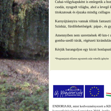
Cuhai-völgykapuként is emlegetik a hozz
csodás, nyugodt világba, ahol a levegő 
titokzatosak és éjszaka mindig csillago
Karnyújtásnyira vannak tőlünk fantasz
Színház, fürdőlehetőségek: pápai-, és g
Amennyiben nem szeretnének 40 km-t ut
gomba-szedő túrák, régészeti kirándulás
Kérjük barangoljon egy kicsit honlapun
*Programjaink előzetes egyeztetés után vehetők igénybe
ENDORIA Kft, mint kedvezményezett a KEOP
korszerűsítése”nevű projektet 2010. áprili