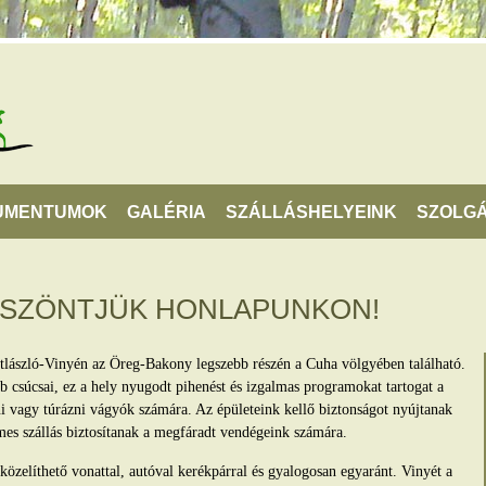
UMENTUMOK
GALÉRIA
SZÁLLÁSHELYEINK
SZOLGÁ
ÖSZÖNTJÜK HONLAPUNKON!
tlászló-Vinyén az Öreg-Bakony legszebb részén a Cuha völgyében található.
 csúcsai, ez a hely nyugodt pihenést és izgalmas programokat tartogat a
lni vagy túrázni vágyók számára. Az épületeink kellő biztonságot nyújtanak
mes szállás biztosítanak a megfáradt vendégeink számára.
zelíthető vonattal, autóval kerékpárral és gyalogosan egyaránt. Vinyét a