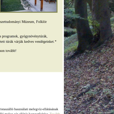
mészettudományi Múzeum, Folklór
es programok, gyógynövénytúrák,
tett túrák várják kedves vendégeinket.*
son tovább!
taszálló használati melegvíz-ellátásának
ló meleg-víz ellátás korszerűsítése.
Tovább