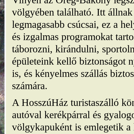
völgyében található. Itt álln
legmagasabb csúcsai, ez a he
és izgalmas programokat tarto
táborozni, kirándulni, sporto
épületeink kellő biztonságot
is, és kényelmes szállás bizt
számára.
A HosszúHáz turistaszálló kö
autóval kerékpárral és gyalog
völgykapuként is emlegetik a 