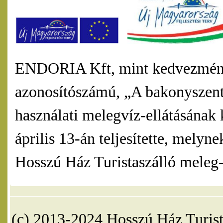
ENDORIA Kft, mint kedvezmény
azonosítószámú, „A bakonyszentl
használati melegvíz-ellátásának 
április 13-án teljesítette, mel
Hosszú Ház Turistaszálló meleg-v
(c) 2013-2024 Hosszú Ház Turist