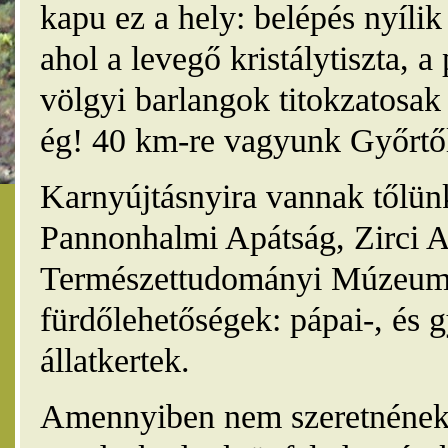
kapu ez a hely: belépés nyíli
ahol a levegő kristálytiszta, 
völgyi barlangok titokzatosak 
ég! 40 km-re vagyunk Győrtől
Karnyújtásnyira vannak tőlünk
Pannonhalmi Apátság, Zirci A
Természettudományi Múzeum,
fürdőlehetőségek: pápai-, és 
állatkertek.
Amennyiben nem szeretnének 4