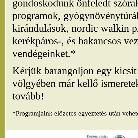
gondoskodunk önfeledt szórak
programok, gyógynövénytúrák
kirándulások, nordic walkin 
kerékpáros-, és bakancsos vez
vendégeinket.*
Kérjük barangoljon egy kicsi
völgyében már kellő ismerete
tovább!
*Programjaink előzetes egyeztetés után vehe