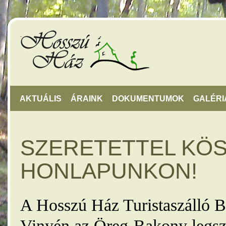
AKTUÁLIS
ÁRAINK
DOKUMENTUMOK
GALÉRI
SZERETETTEL KÖ
HONLAPUNKON!
A Hosszú Ház Turistaszálló B
Vinyén az Öreg-Bakony legsz