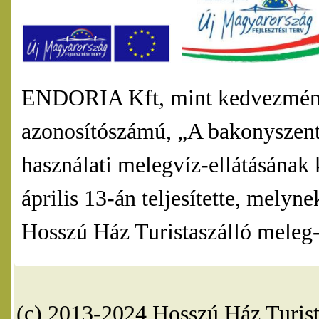
ENDORIA Kft, mint kedvezmény
azonosítószámú, „A bakonyszentl
használati melegvíz-ellátásának 
április 13-án teljesítette, mel
Hosszú Ház Turistaszálló meleg-v
(c) 2013-2024 Hosszú Ház Turist