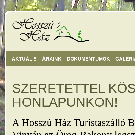
AKTUÁLIS
ÁRAINK
DOKUMENTUMOK
GALÉRI
SZERETETTEL KÖ
HONLAPUNKON!
A Hosszú Ház Turistaszálló B
Vinyén az Öreg-Bakony legsz