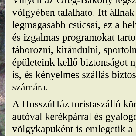
völgyében található. Itt álln
legmagasabb csúcsai, ez a he
és izgalmas programokat tarto
táborozni, kirándulni, sporto
épületeink kellő biztonságot
is, és kényelmes szállás bizt
számára.
A HosszúHáz turistaszálló kö
autóval kerékpárral és gyalog
völgykapuként is emlegetik a 