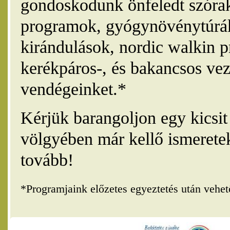
gondoskodunk önfeledt szórak
programok, gyógynövénytúrák
kirándulások, nordic walkin 
kerékpáros-, és bakancsos vez
vendégeinket.*
Kérjük barangoljon egy kicsi
völgyében már kellő ismerete
tovább!
*Programjaink előzetes egyeztetés után vehe