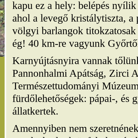
kapu ez a hely: belépés nyíli
ahol a levegő kristálytiszta, 
völgyi barlangok titokzatosak 
ég! 40 km-re vagyunk Győrtől
Karnyújtásnyira vannak tőlünk
Pannonhalmi Apátság, Zirci A
Természettudományi Múzeum,
fürdőlehetőségek: pápai-, és 
állatkertek.
Amennyiben nem szeretnének 4