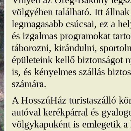
völgyében található. Itt álln
legmagasabb csúcsai, ez a he
és izgalmas programokat tarto
táborozni, kirándulni, sporto
épületeink kellő biztonságot
is, és kényelmes szállás bizt
számára.
A HosszúHáz turistaszálló kö
autóval kerékpárral és gyalog
völgykapuként is emlegetik a 