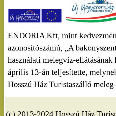
ENDORIA Kft, mint kedvezmény
azonosítószámú, „A bakonyszentl
használati melegvíz-ellátásának 
április 13-án teljesítette, mel
Hosszú Ház Turistaszálló meleg-v
(c) 2013-2024 Hosszú Ház Turist