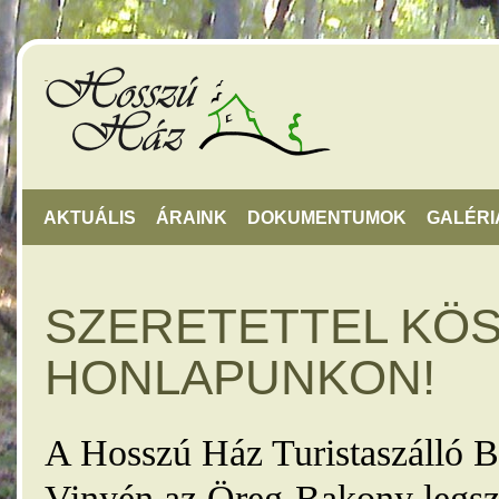
AKTUÁLIS
ÁRAINK
DOKUMENTUMOK
GALÉRI
SZERETETTEL KÖ
HONLAPUNKON!
A Hosszú Ház Turistaszálló B
Vinyén az Öreg-Bakony legsz