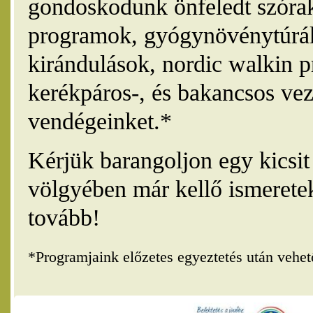
gondoskodunk önfeledt szórak
programok, gyógynövénytúrák
kirándulások, nordic walkin 
kerékpáros-, és bakancsos vez
vendégeinket.*
Kérjük barangoljon egy kicsi
völgyében már kellő ismerete
tovább!
*Programjaink előzetes egyeztetés után vehe