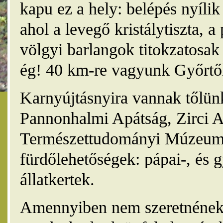
kapu ez a hely: belépés nyíli
ahol a levegő kristálytiszta, 
völgyi barlangok titokzatosak 
ég! 40 km-re vagyunk Győrtől
Karnyújtásnyira vannak tőlünk
Pannonhalmi Apátság, Zirci A
Természettudományi Múzeum,
fürdőlehetőségek: pápai-, és 
állatkertek.
Amennyiben nem szeretnének 4